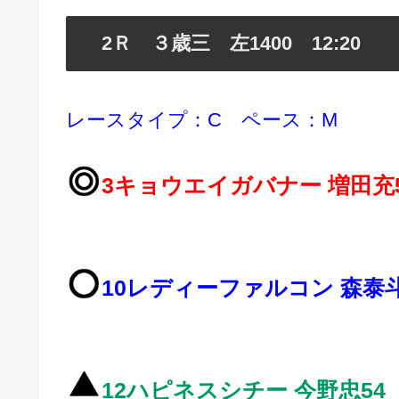
2Ｒ ３歳三 左1400 12:20
レースタイプ：C ペース：M
3キョウエイガバナー 増田充
10レディーファルコン 森泰斗
12ハピネスシチー 今野忠54