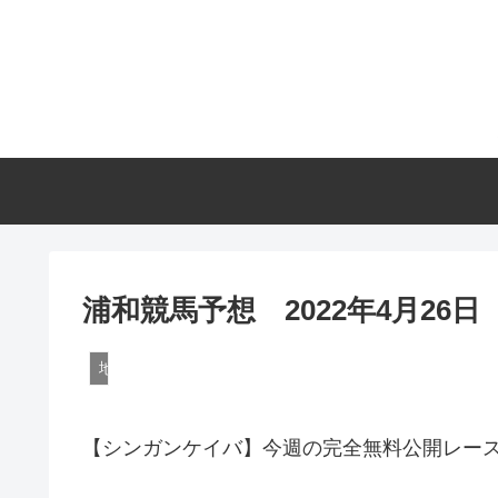
浦和競馬予想 2022年4月26日
地方競馬予想
【シンガンケイバ】今週の完全無料公開レー