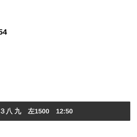
54
九 左1500 12:50