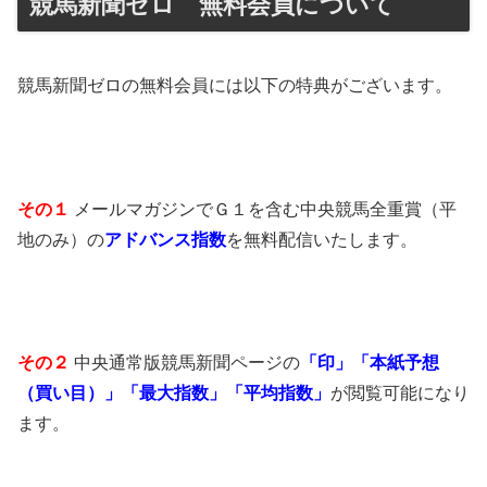
競馬新聞ゼロ 無料会員について
競馬新聞ゼロの無料会員には以下の特典がございます。
その１
メールマガジンでＧ１を含む中央競馬全重賞（平
地のみ）の
アドバンス指数
を無料配信いたします。
その２
中央通常版競馬新聞ページの
「印」「本紙予想
（買い目）」「最大指数」「平均指数」
が閲覧可能になり
ます。