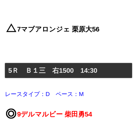
7マブアロンジェ 栗原大56
5Ｒ Ｂ１三 右1500 14:30
レースタイプ：D ペース：M
9デルマルビー 柴田勇54