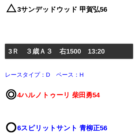
3サンデッドウッド 甲賀弘56
3Ｒ ３歳Ａ３ 右1500 13:20
レースタイプ：D ペース：H
4ハルノトゥーリ 柴田勇54
6スピリットサント 青柳正56