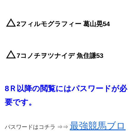
2フィルモグラフィー 葛山晃54
7コノチヲツナイデ 魚住謙53
8Ｒ以降の閲覧にはパスワードが必
要です。
最強競馬ブロ
パスワードはコチラ ⇒⇒