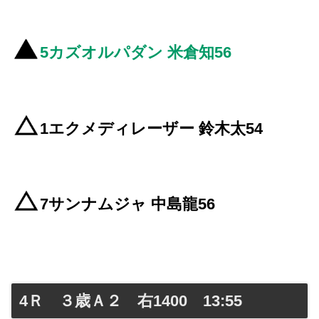
5カズオルパダン 米倉知56
1エクメディレーザー 鈴木太54
7サンナムジャ 中島龍56
4Ｒ ３歳Ａ２ 右1400 13:55