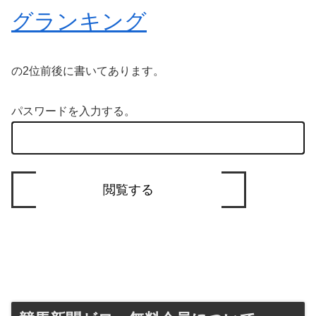
グランキング
の2位前後に書いてあります。
パスワードを入力する。