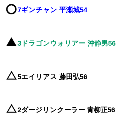
7ギンチャン 平瀬城54
3ドラゴンウォリアー 沖静男56
5エイリアス 藤田弘56
2ダージリンクーラー 青柳正56