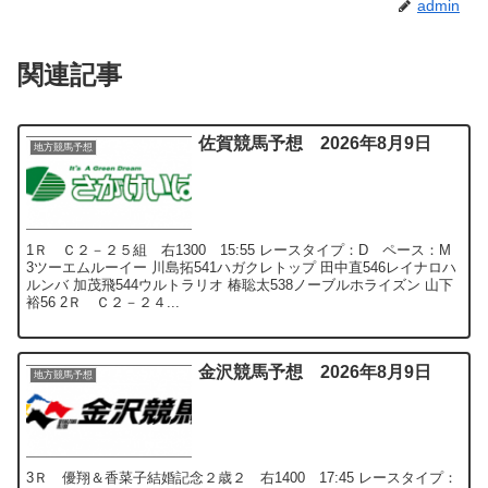
admin
関連記事
佐賀競馬予想 2026年8月9日
地方競馬予想
1Ｒ Ｃ２－２５組 右1300 15:55 レースタイプ：D ペース：M
3ツーエムルーイー 川島拓541ハガクレトップ 田中直546レイナロハ
ルンバ 加茂飛544ウルトラリオ 椿聡太538ノーブルホライズン 山下
裕56 2Ｒ Ｃ２－２４...
金沢競馬予想 2026年8月9日
地方競馬予想
3Ｒ 優翔＆香菜子結婚記念２歳２ 右1400 17:45 レースタイプ：