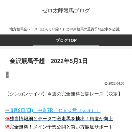
ゼロ太郎競馬ブログ
地方競馬全レース（ばんえい除く）と中央競馬の重賞予想記事を公開。
ブログTOP
金沢競馬予想 2022年5月1日
地方競馬予想
2022.04.30
【シンガンケイバ】今週の完全無料公開レース【決定】
⇒
8月9日(日) 中京7R「ＣＢＣ賞（Ｇ３）」
※
独自情報網とデータで激走馬を抽出！精度が向上
※
完全無料！メイン予想公開と買い方徹底サポート