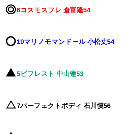
6コスモスフレ 倉富隆54
10マリノモマンドール 小松丈54
5ビフレスト 中山蓮53
7パーフェクトボディ 石川慎56