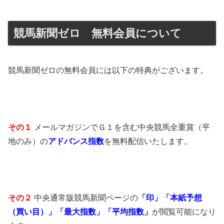
競馬新聞ゼロ 無料会員について
競馬新聞ゼロの無料会員には以下の特典がございます。
その１
メールマガジンでＧ１を含む中央競馬全重賞（平
地のみ）の
アドバンス指数
を無料配信いたします。
その２
中央通常版競馬新聞ページの
「印」「本紙予想
（買い目）」「最大指数」「平均指数」
が閲覧可能になり