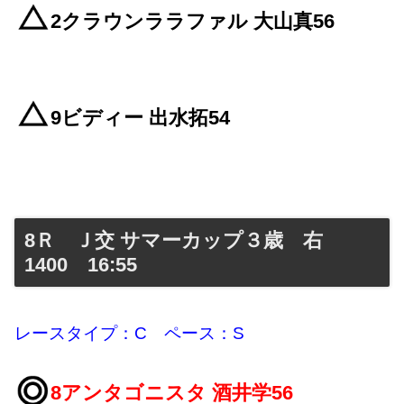
2クラウンララファル 大山真56
9ビディー 出水拓54
8Ｒ Ｊ交 サマーカップ３歳 右
1400 16:55
レースタイプ：C ペース：S
8アンタゴニスタ 酒井学56