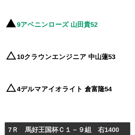
9アベニンローズ 山田貴52
10クラウンエンジニア 中山蓮53
4デルマアイオライト 倉富隆54
7Ｒ 馬好王国杯Ｃ１－９組 右1400