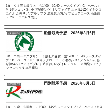
1Ｒ Ｃ３三３歳以上 右1400 10:40 レースタイプ：C ペース：
M 1テンコウバヒ 小谷哲564バイオサファイア 土方颯552タイキクロ
ニクル 永井孝577アルリフラ 廣瀬航553ビップピュアエース 高畑皓
55 2Ｒ Ｃ２四３歳以...
船橋競馬予想 2026年8月6日
地方競馬予想
3Ｒ コヨーテスプリント３歳七未受賞 左1200 15:40 レースタイ
プ：B ペース：H 10サキノクローバー 小杉亮563ミノシャルム 藤
原幹548ハクアイゴブレイ 和田譲565ダイレンジャー 木間龍561プリ
ンセスジュリ 本田重54...
門別競馬予想 2026年8月5日
地方競馬予想
1Ｒ ２歳 未勝利 右1000 14:25 レースタイプ：A ペース：H 3