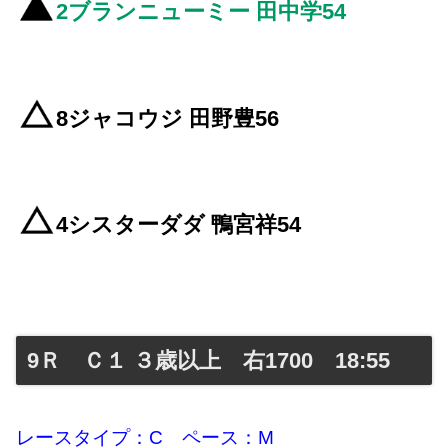
2ブランニューミー 田中学54
8ジャコウジ 田野豊56
4シスターダダ 鴨宮祥54
9Ｒ Ｃ１ ３歳以上 右1700 18:55
レースタイプ：C ペース：M