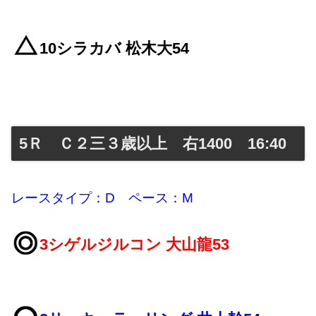
10シラカバ 松木大54
5Ｒ Ｃ２三３歳以上 右1400 16:40
レースタイプ：D ペース：M
3シゲルジルコン 大山龍53