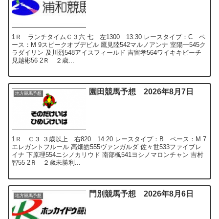
1Ｒ ランチタイムＣ３六 七 左1300 13:30 レースタイプ：C ペ
ース：M 9スピークオブデビル 鷹見陸542マルノアンナ 室陽一545ク
ラダイリン 及川烈548アイスフィールド 吉留孝564ワイキキビーチ
見越彬56 2Ｒ ２歳...
園田競馬予想 2026年8月7日
地方競馬予想
1Ｒ Ｃ３ ３歳以上 右820 14:20 レースタイプ：B ペース：M 7
エレガントフルール 高畑皓555ヴァンガルダ 佐々世533ファイブレ
イナ 下原理554ニシノカリウド 南部楓541ヨシノマロンチャン 吉村
智55 2Ｒ ２歳未勝利...
門別競馬予想 2026年8月6日
地方競馬予想