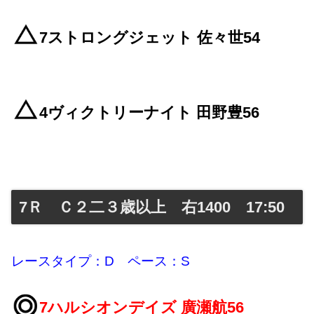
7ストロングジェット 佐々世54
4ヴィクトリーナイト 田野豊56
7Ｒ Ｃ２二３歳以上 右1400 17:50
レースタイプ：D ペース：S
7ハルシオンデイズ 廣瀬航56