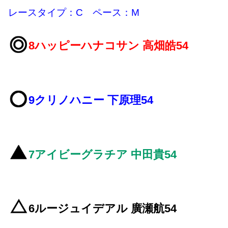
レースタイプ：C ペース：M
8ハッピーハナコサン 高畑皓54
9クリノハニー 下原理54
7アイビーグラチア 中田貴54
6ルージュイデアル 廣瀬航54