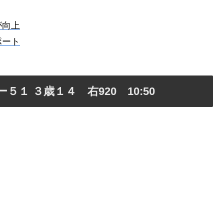
が向上
ポート
１ ３歳１４ 右920 10:50