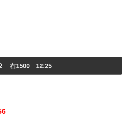
1500 12:25
6