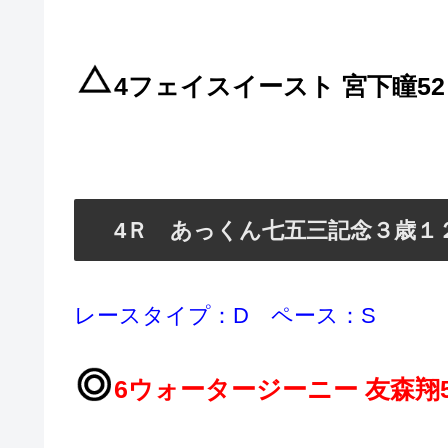
4フェイスイースト 宮下瞳52
4Ｒ あっくん七五三記念３歳１２ 右
レースタイプ：D ペース：S
6ウォータージーニー 友森翔5