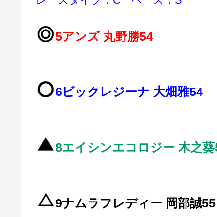
レースタイプ：C ペース：S
5アンズ 丸野勝54
6ビックレジーナ 大畑雅54
8エイシンエコロジー 木之葵
9ナムラフレディー 岡部誠55