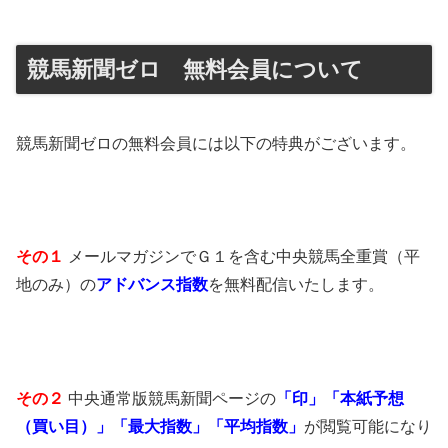
競馬新聞ゼロ 無料会員について
競馬新聞ゼロの無料会員には以下の特典がございます。
その１
メールマガジンでＧ１を含む中央競馬全重賞（平
地のみ）の
アドバンス指数
を無料配信いたします。
その２
中央通常版競馬新聞ページの
「印」「本紙予想
（買い目）」「最大指数」「平均指数」
が閲覧可能になり