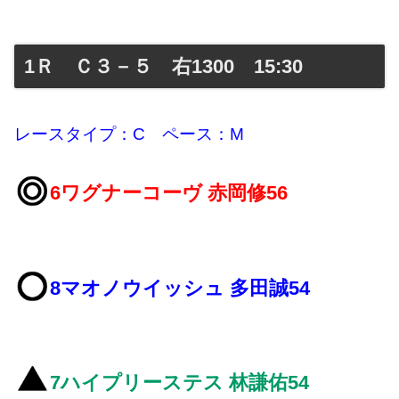
1Ｒ Ｃ３－５ 右1300 15:30
レースタイプ：C ペース：M
6ワグナーコーヴ 赤岡修56
8マオノウイッシュ 多田誠54
7ハイプリーステス 林謙佑54