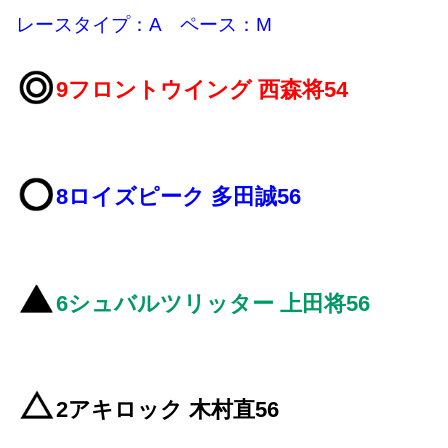
レースタイプ：A ペース：M
9フロントウイング 西森将54
8ロイズピーク 多田誠56
6シュバルツリッター 上田将56
2アキロック 木村直56