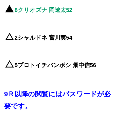
8クリオズナ 岡遼太52
2シャルドネ 宮川実54
5プロトイチバンボシ 畑中信56
9Ｒ以降の閲覧にはパスワードが必
要です。