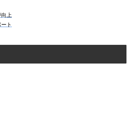
が向上
ポート