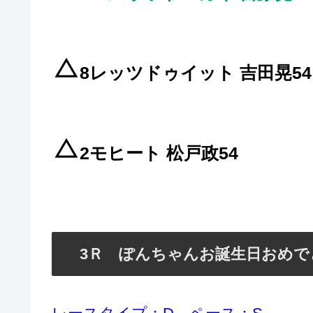
8レッツドゥイット 吉田晃54
2モヒート 松戸政54
3Ｒ ぽんちゃんお誕生日おめでとＣ