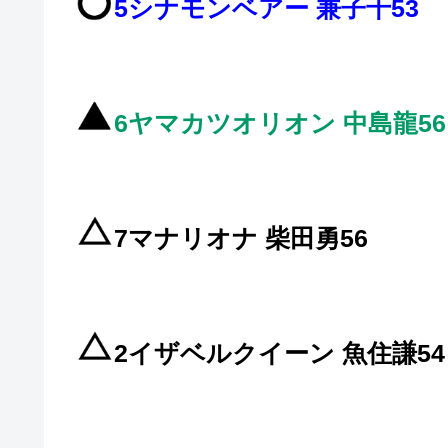
5シナモンベアー 兼子千53
6ヤマカツオリオン 中島龍56
7マナリオナ 柴田勇56
2イザベルクイーン 魚住謙54