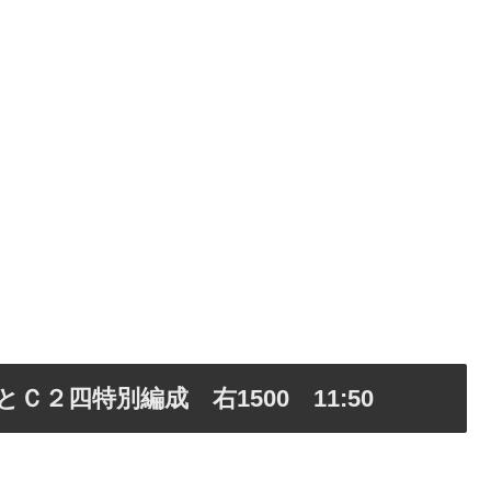
２四特別編成 右1500 11:50