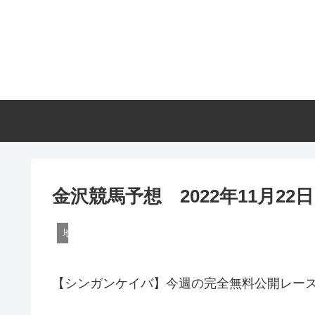
金沢競馬予想 2022年11月22日
地方競馬予想
【シンガンケイバ】今週の完全無料公開レー