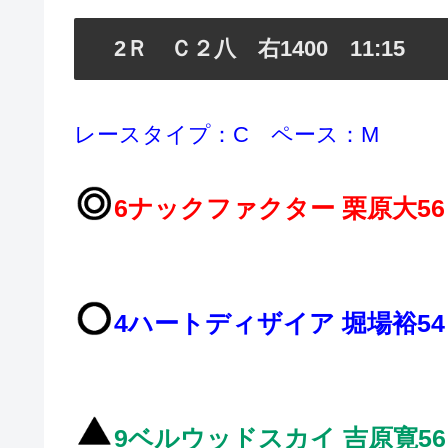
2Ｒ Ｃ２八 右1400 11:15
レースタイプ：C ペース：M
6ナックファクター 栗原大56
4ハートディザイア 堀場裕54
9ベルウッドスカイ 吉原寛56