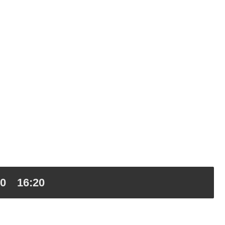
 16:20