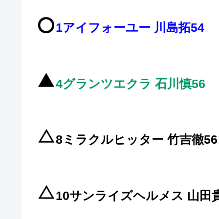
1アイフォーユー 川島拓54
4グランツエクラ 石川慎56
8ミラクルヒッター 竹吉徹56
10サンライズヘルメス 山田貴