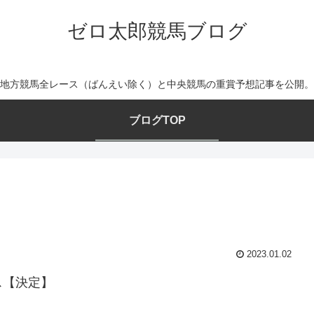
ゼロ太郎競馬ブログ
地方競馬全レース（ばんえい除く）と中央競馬の重賞予想記事を公開。
ブログTOP
2023.01.02
ス【決定】