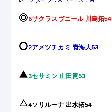
レースタイプ：A ペース：M
6サクラスヴニール 川島拓54
2アメツチカミ 青海大53
3セサミン 山田貴53
4ソリルーナ 出水拓54