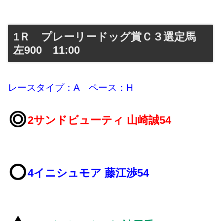
1Ｒ プレーリードッグ賞Ｃ３選定馬
左900 11:00
レースタイプ：A ペース：H
2サンドビューティ 山崎誠54
4イニシュモア 藤江渉54