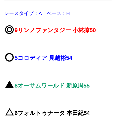
レースタイプ：A ペース：H
9リンノファンタジー 小林捺50
5コロディア 見越彬54
8オーサムワールド 新原周55
6フォルトゥナータ 本田紀54