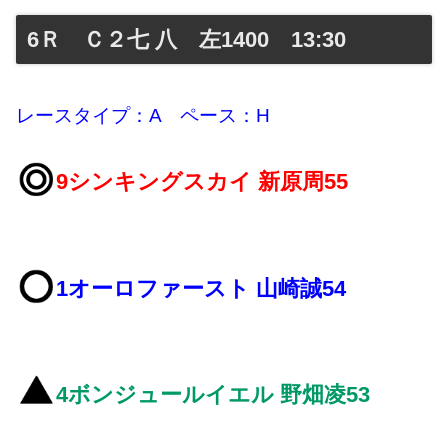
6Ｒ Ｃ２七 八 左1400 13:30
レースタイプ：A ペース：H
9シンキングスカイ 新原周55
1オーロファースト 山崎誠54
4ボンジュールイエル 野畑凌53