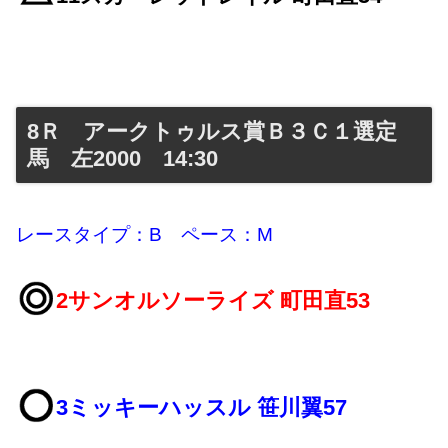
8Ｒ アークトゥルス賞Ｂ３Ｃ１選定
馬 左2000 14:30
レースタイプ：B ペース：M
2サンオルソーライズ 町田直53
3ミッキーハッスル 笹川翼57