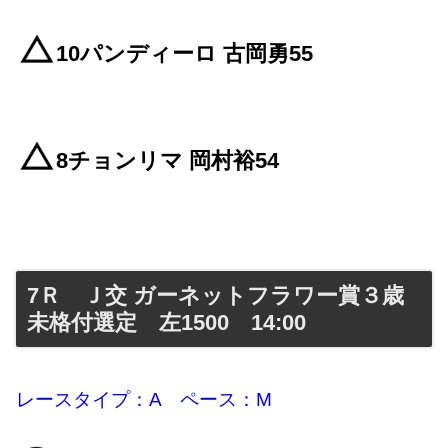
10パンディーロ 古岡勇55
8チョンリマ 岡村裕54
7Ｒ Ｊ交 ガーネットフラワー賞３歳
未格付選定 左1500 14:00
レースタイプ：A ペース：M