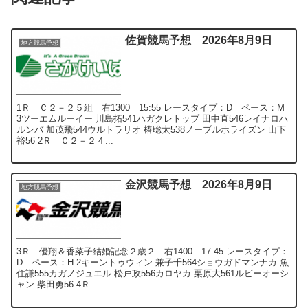
佐賀競馬予想 2026年8月9日
地方競馬予想
1Ｒ Ｃ２－２５組 右1300 15:55 レースタイプ：D ペース：M
3ツーエムルーイー 川島拓541ハガクレトップ 田中直546レイナロハ
ルンバ 加茂飛544ウルトラリオ 椿聡太538ノーブルホライズン 山下
裕56 2Ｒ Ｃ２－２４...
金沢競馬予想 2026年8月9日
地方競馬予想
3Ｒ 優翔＆香菜子結婚記念２歳２ 右1400 17:45 レースタイプ：
D ペース：H 2キーントゥウィン 兼子千564ショウガドマンナカ 魚
住謙555カガノジュエル 松戸政556カロヤカ 栗原大561ルビーオーシ
ャン 柴田勇56 4Ｒ ...