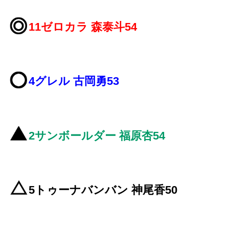
11ゼロカラ 森泰斗54
4グレル 古岡勇53
2サンボールダー 福原杏54
5トゥーナバンバン 神尾香50