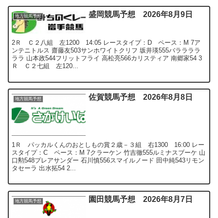
盛岡競馬予想 2026年8月9日
地方競馬予想
2Ｒ Ｃ２八組 左1200 14:05 レースタイプ：D ペース：M 7ア
ンテニトルス 齋藤友503サンホワイトクリフ 坂井瑛555バララララ
ララ 山本政544フリットフライ 高松亮566カリスティア 南郷家54 3
Ｒ Ｃ２七組 左120...
佐賀競馬予想 2026年8月8日
地方競馬予想
1Ｒ パッカルくんのおとしもの賞２歳－３組 右1300 16:00 レー
スタイプ：C ペース：M 7クラーケン 竹吉徹555ルミナスブーケ 山
口勲548プレアサンダー 石川慎556スマイルノード 田中純543リモン
タセーラ 出水拓54 2...
園田競馬予想 2026年8月7日
地方競馬予想