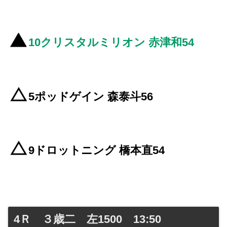
10クリスタルミリオン 赤津和54
5ポッドゲイン 森泰斗56
9ドロットニング 橋本直54
4Ｒ ３歳二 左1500 13:50