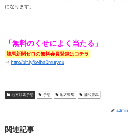
になります。
「無料のくせによく当たる」
競馬新聞ゼロの無料会員登録はコチラ
⇒
http://bit.ly/keiba0muryou
地方競馬予想
予想
地方競馬
浦和競馬
admin
関連記事