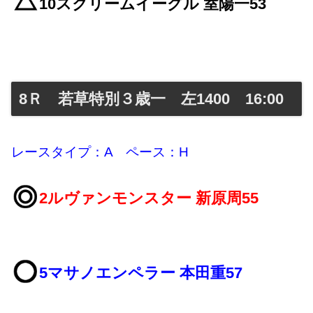
10スクリームイーグル 室陽一53
8Ｒ 若草特別３歳一 左1400 16:00
レースタイプ：A ペース：H
2ルヴァンモンスター 新原周55
5マサノエンペラー 本田重57