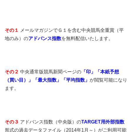
その１
メールマガジンでＧ１を含む中央競馬全重賞（平
地のみ）の
アドバンス指数
を無料配信いたします。
その２
中央通常版競馬新聞ページの
「印」「本紙予想
（買い目）」「最大指数」「平均指数」
が閲覧可能になり
ます。
その３
アドバンス指数（中央版）の
TARGET用外部指数
形式の過去データファイル（2014年1月～）がご利用可能