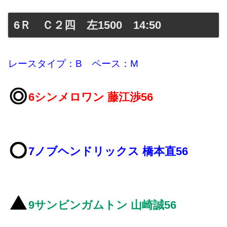
6Ｒ Ｃ２四 左1500 14:50
レースタイプ：B ペース：M
6シンメロワン 藤江渉56
7ノブヘンドリックス 橋本直56
9サンビンガムトン 山崎誠56