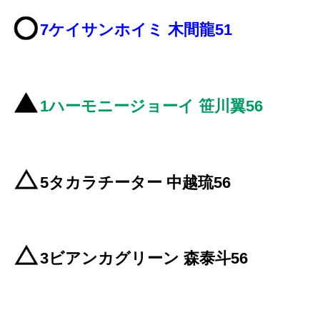
7ケイサンホイミ 木間龍51
1ハーモニージョーイ 笹川翼56
5タカラチーター 中越琉56
3ビアンカグリーン 森泰斗56