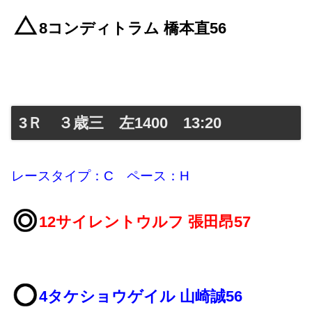
8コンディトラム 橋本直56
3Ｒ ３歳三 左1400 13:20
レースタイプ：C ペース：H
12サイレントウルフ 張田昂57
4タケショウゲイル 山崎誠56