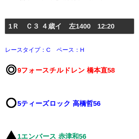
1Ｒ Ｃ３ ４歳イ 左1400 12:20
レースタイプ：C ペース：H
9フォースチルドレン 橋本直58
5ティーズロック 高橋哲56
1エンバース 赤津和56