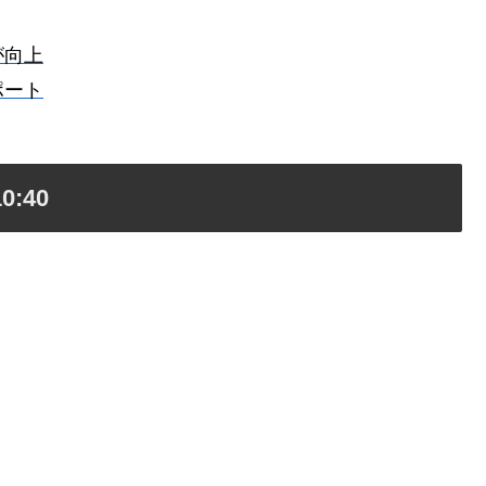
が向上
ポート
:40