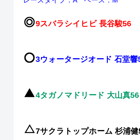
レースタイプ：A ペース：M
9スバラシイヒビ 長谷駿56
3ウォータージオード 石堂響5
4タガノマドリード 大山真56
7サクラトップホーム 杉浦健