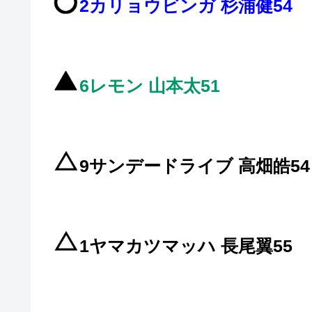
2カリョウビンガ 杉浦健54
6レモン 山本太51
9サンデードライブ 高畑皓54
1ヤマカツマッハ 長尾翼55