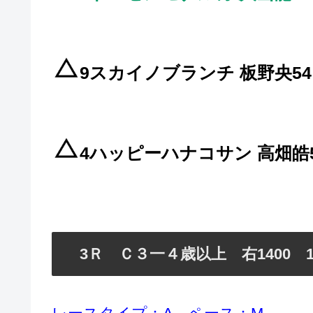
9スカイノブランチ 板野央54
4ハッピーハナコサン 高畑皓
3Ｒ Ｃ３一４歳以上 右1400 11