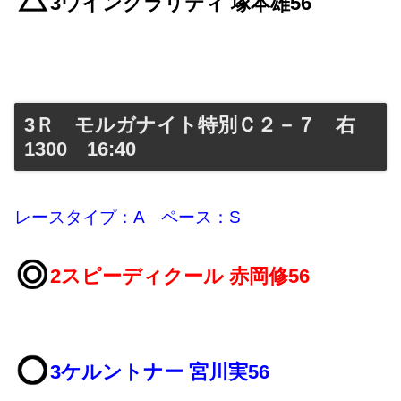
3ウインクラリティ 塚本雄56
3Ｒ モルガナイト特別Ｃ２－７ 右
1300 16:40
レースタイプ：A ペース：S
2スピーディクール 赤岡修56
3ケルントナー 宮川実56