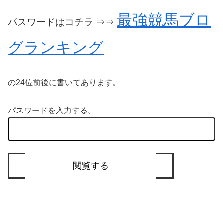
最強競馬ブロ
パスワードはコチラ ⇒⇒
グランキング
の24位前後に書いてあります。
パスワードを入力する。