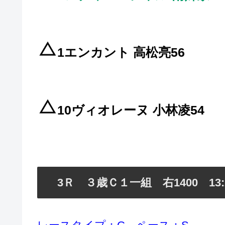
1エンカント 高松亮56
10ヴィオレーヌ 小林凌54
3Ｒ ３歳Ｃ１一組 右1400 13: