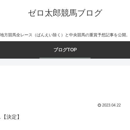
ゼロ太郎競馬ブログ
地方競馬全レース（ばんえい除く）と中央競馬の重賞予想記事を公開。
ブログTOP
2023.04.22
ス【決定】