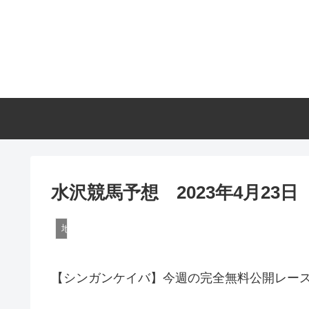
水沢競馬予想 2023年4月23日
地方競馬予想
【シンガンケイバ】今週の完全無料公開レー