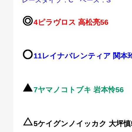
レースタイプ：C ペース：S
4ピラヴロス 高松亮56
11レイナバレンティア 関本玲
7ヤマノコトブキ 岩本怜56
5ケイグンノイッカク 大坪慎