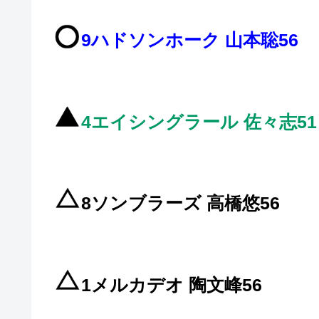
9ハドソンホーク 山本聡56
4エイシングラール 佐々志51
8ソンブラーズ 高橋悠56
1メルカデオ 陶文峰56