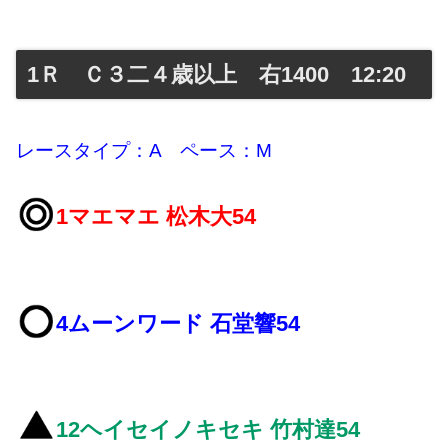
1Ｒ Ｃ３二４歳以上 右1400 12:20
レースタイプ：A ペース：M
1マエマエ 松木大54
4ムーンワード 石堂響54
12ヘイセイノキセキ 竹村達54