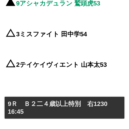
9アシャカデュラン 鷲頭虎53
3ミスファイト 田中学54
2テイケイヴィエント 山本太53
9Ｒ Ｂ２二４歳以上特別 右1230
16:45