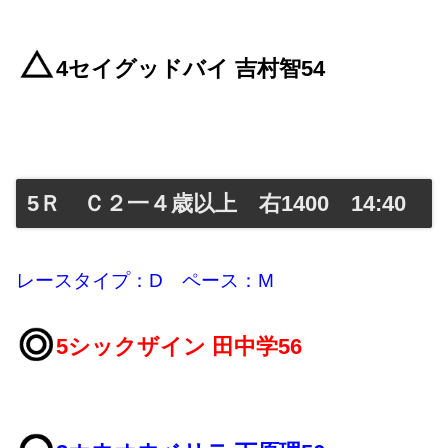
4セイグッドバイ 吉村智54
5Ｒ Ｃ２一４歳以上 右1400 14:40
レースタイプ：D ペース：M
5シックザイン 田中学56