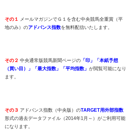
その１
メールマガジンでＧ１を含む中央競馬全重賞（平
地のみ）の
アドバンス指数
を無料配信いたします。
その２
中央通常版競馬新聞ページの
「印」「本紙予想
（買い目）」「最大指数」「平均指数」
が閲覧可能になり
ます。
その３
アドバンス指数（中央版）の
TARGET用外部指数
形式の過去データファイル（2014年1月～）がご利用可能
になります。