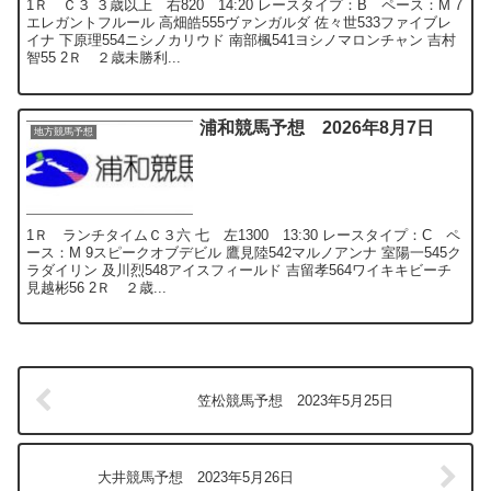
1Ｒ Ｃ３ ３歳以上 右820 14:20 レースタイプ：B ペース：M 7
エレガントフルール 高畑皓555ヴァンガルダ 佐々世533ファイブレ
イナ 下原理554ニシノカリウド 南部楓541ヨシノマロンチャン 吉村
智55 2Ｒ ２歳未勝利...
浦和競馬予想 2026年8月7日
地方競馬予想
1Ｒ ランチタイムＣ３六 七 左1300 13:30 レースタイプ：C ペ
ース：M 9スピークオブデビル 鷹見陸542マルノアンナ 室陽一545ク
ラダイリン 及川烈548アイスフィールド 吉留孝564ワイキキビーチ
見越彬56 2Ｒ ２歳...
笠松競馬予想 2023年5月25日
大井競馬予想 2023年5月26日