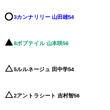
3カンナリリー 山田雄54
8ボブテイル 山本咲56
5ルルネージュ 田中学54
2アントラシート 吉村智56