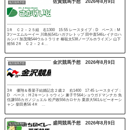
佐賀競馬予想 2026年8月9日
地方競馬予想
1Ｒ Ｃ２－２５組 右1300 15:55 レースタイプ：D ペース：M
3ツーエムルーイー 川島拓541ハガクレトップ 田中直546レイナロハ
ルンバ 加茂飛544ウルトラリオ 椿聡太538ノーブルホライズン 山下
裕56 2Ｒ Ｃ２－２４...
金沢競馬予想 2026年8月9日
地方競馬予想
3Ｒ 優翔＆香菜子結婚記念２歳２ 右1400 17:45 レースタイプ：
D ペース：H 2キーントゥウィン 兼子千564ショウガドマンナカ 魚
住謙555カガノジュエル 松戸政556カロヤカ 栗原大561ルビーオーシ
ャン 柴田勇56 4Ｒ ...
盛岡競馬予想 2026年8月9日
地方競馬予想