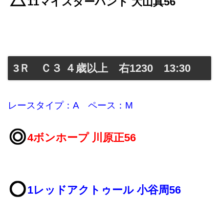
11マイスターハント 大山真56
3Ｒ Ｃ３ ４歳以上 右1230 13:30
レースタイプ：A ペース：M
4ボンホープ 川原正56
1レッドアクトゥール 小谷周56