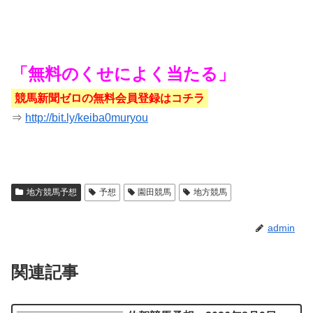
「無料のくせによく当たる」
競馬新聞ゼロの無料会員登録はコチラ
⇒
http://bit.ly/keiba0muryou
地方競馬予想
予想
園田競馬
地方競馬
admin
関連記事