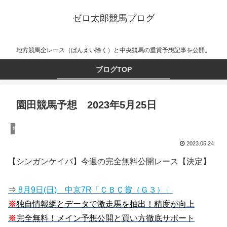
ゼロ太郎競馬ブログ
地方競馬全レース（ばんえい除く）と中央競馬の重賞予想記事を公開。
ブログTOP
園田競馬予想 2023年5月25日
地方競馬予想
2023.05.24
【シンガンケイバ】今週の完全無料公開レース【決定】
⇒
8月9日(日) 中京7R「ＣＢＣ賞（Ｇ３）」
※
独自情報網とデータで激走馬を抽出！精度が向上
※
完全無料！メイン予想公開と買い方徹底サポート