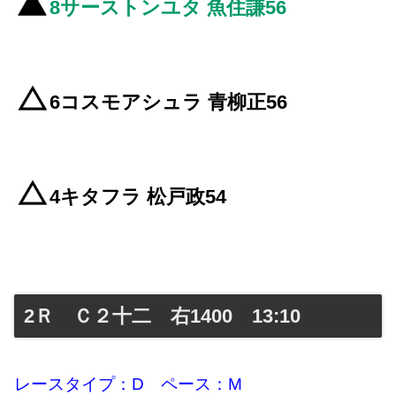
8サーストンユタ 魚住謙56
6コスモアシュラ 青柳正56
4キタフラ 松戸政54
2Ｒ Ｃ２十二 右1400 13:10
レースタイプ：D ペース：M