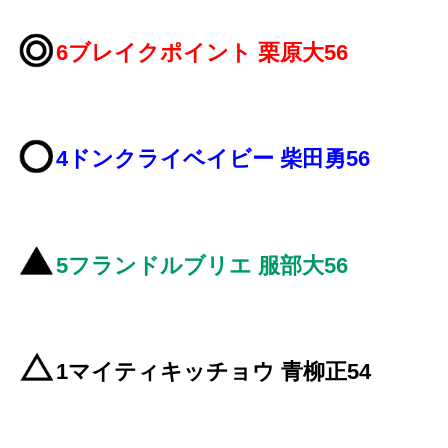
6ブレイクポイント 栗原大56
4ドンクライベイビー 柴田勇56
5フランドルブリエ 服部大56
1マイティキッチョウ 青柳正54