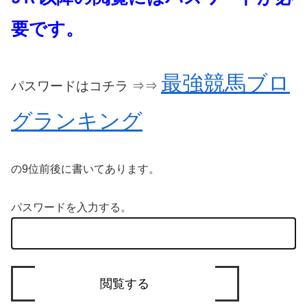
要です。
最強競馬ブロ
パスワードはコチラ ⇒⇒
グランキング
の9位前後に書いてあります。
パスワードを入力する。