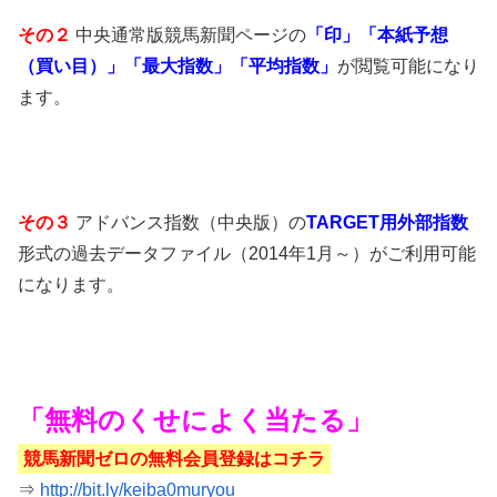
その２
中央通常版競馬新聞ページの
「印」「本紙予想
（買い目）」「最大指数」「平均指数」
が閲覧可能になり
ます。
その３
アドバンス指数（中央版）の
TARGET用外部指数
形式の過去データファイル（2014年1月～）がご利用可能
になります。
「無料のくせによく当たる」
競馬新聞ゼロの無料会員登録はコチラ
⇒
http://bit.ly/keiba0muryou