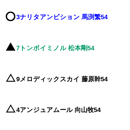
3ナリタアンビション 馬渕繁54
7トンボイミノル 松本剛54
9メロディックスカイ 藤原幹54
4アンジュアムール 向山牧54