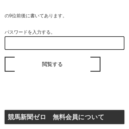
の9位前後に書いてあります。
パスワードを入力する。
競馬新聞ゼロ 無料会員について