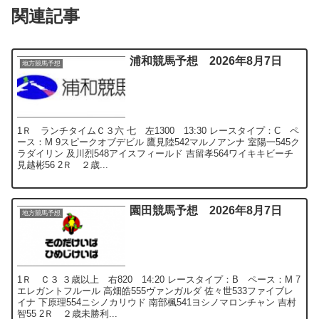
関連記事
浦和競馬予想 2026年8月7日
地方競馬予想
1Ｒ ランチタイムＣ３六 七 左1300 13:30 レースタイプ：C ペ
ース：M 9スピークオブデビル 鷹見陸542マルノアンナ 室陽一545ク
ラダイリン 及川烈548アイスフィールド 吉留孝564ワイキキビーチ
見越彬56 2Ｒ ２歳...
園田競馬予想 2026年8月7日
地方競馬予想
1Ｒ Ｃ３ ３歳以上 右820 14:20 レースタイプ：B ペース：M 7
エレガントフルール 高畑皓555ヴァンガルダ 佐々世533ファイブレ
イナ 下原理554ニシノカリウド 南部楓541ヨシノマロンチャン 吉村
智55 2Ｒ ２歳未勝利...