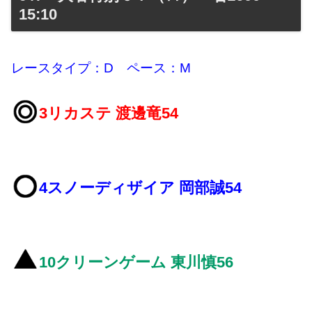
15:10
レースタイプ：D ペース：M
3リカステ 渡邊竜54
4スノーディザイア 岡部誠54
10クリーンゲーム 東川慎56