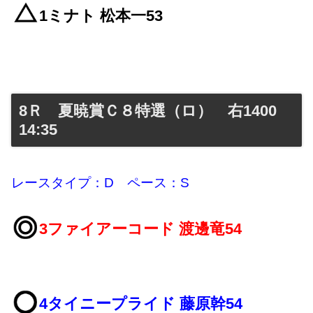
1ミナト 松本一53
8Ｒ 夏暁賞Ｃ８特選（ロ） 右1400
14:35
レースタイプ：D ペース：S
3ファイアーコード 渡邊竜54
4タイニープライド 藤原幹54