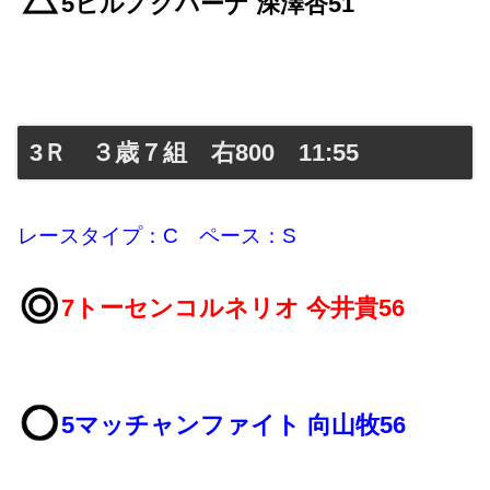
5ヒルノグバーナ 深澤杏51
3Ｒ ３歳７組 右800 11:55
レースタイプ：C ペース：S
7トーセンコルネリオ 今井貴56
5マッチャンファイト 向山牧56