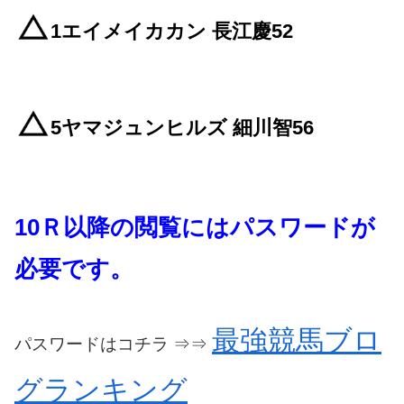
1エイメイカカン 長江慶52
5ヤマジュンヒルズ 細川智56
10Ｒ以降の閲覧にはパスワードが
必要です。
最強競馬ブロ
パスワードはコチラ ⇒⇒
グランキング