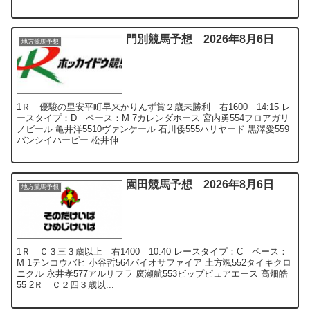
門別競馬予想 2026年8月6日
地方競馬予想
1Ｒ 優駿の里安平町早来かりんず賞２歳未勝利 右1600 14:15 レ
ースタイプ：D ペース：M 7カレンダホース 宮内勇554フロアガリ
ノビール 亀井洋5510ヴァンケール 石川倭555ハリヤード 黒澤愛559
バンシイハーピー 松井伸...
園田競馬予想 2026年8月6日
地方競馬予想
1Ｒ Ｃ３三３歳以上 右1400 10:40 レースタイプ：C ペース：
M 1テンコウバヒ 小谷哲564バイオサファイア 土方颯552タイキクロ
ニクル 永井孝577アルリフラ 廣瀬航553ビップピュアエース 高畑皓
55 2Ｒ Ｃ２四３歳以...