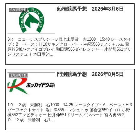
船橋競馬予想 2026年8月6日
地方競馬予想
3Ｒ コヨーテスプリント３歳七未受賞 左1200 15:40 レースタイ
プ：B ペース：H 10サキノクローバー 小杉亮563ミノシャルム 藤
原幹548ハクアイゴブレイ 和田譲565ダイレンジャー 木間龍561プリ
ンセスジュリ 本田重54...
門別競馬予想 2026年8月5日
地方競馬予想
1Ｒ ２歳 未勝利 右1000 14:25 レースタイプ：A ペース：H 3
パーフェクトナイト 亀井洋555エレシュトゥ 落合玄559イコロ 小野
楓552アンビティオー 松井伸551ドリームインハート 宮内勇55 2
Ｒ ２歳 未勝利 右1...