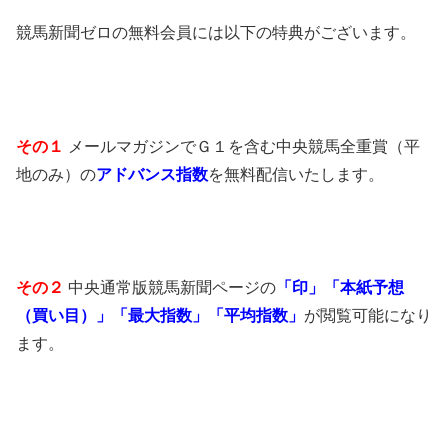
競馬新聞ゼロの無料会員には以下の特典がございます。
その１
メールマガジンでＧ１を含む中央競馬全重賞（平
地のみ）の
アドバンス指数
を無料配信いたします。
その２
中央通常版競馬新聞ページの
「印」「本紙予想
（買い目）」「最大指数」「平均指数」
が閲覧可能になり
ます。