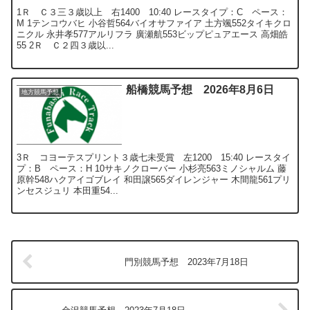
1Ｒ Ｃ３三３歳以上 右1400 10:40 レースタイプ：C ペース：
M 1テンコウバヒ 小谷哲564バイオサファイア 土方颯552タイキクロ
ニクル 永井孝577アルリフラ 廣瀬航553ビップピュアエース 高畑皓
55 2Ｒ Ｃ２四３歳以...
船橋競馬予想 2026年8月6日
地方競馬予想
3Ｒ コヨーテスプリント３歳七未受賞 左1200 15:40 レースタイ
プ：B ペース：H 10サキノクローバー 小杉亮563ミノシャルム 藤
原幹548ハクアイゴブレイ 和田譲565ダイレンジャー 木間龍561プリ
ンセスジュリ 本田重54...
門別競馬予想 2023年7月18日