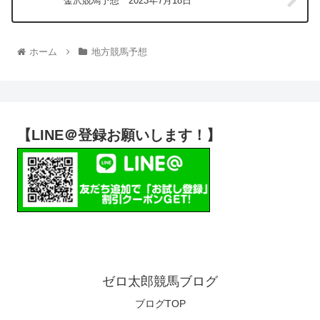
金沢競馬予想 2023年7月18日
ホーム
地方競馬予想
【LINE＠登録お願いします！】
ゼロ太郎競馬ブログ
ブログTOP