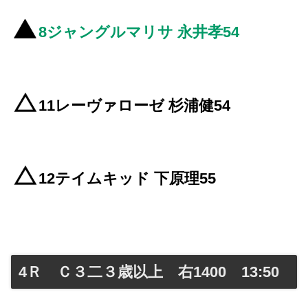
8ジャングルマリサ 永井孝54
11レーヴァローゼ 杉浦健54
12テイムキッド 下原理55
4Ｒ Ｃ３二３歳以上 右1400 13:50