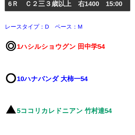
6Ｒ Ｃ２三３歳以上 右1400 15:00
レースタイプ：D ペース：M
1ハシルショウグン 田中学54
10ハナバンダ 大柿一54
5ココリカレドニアン 竹村達54