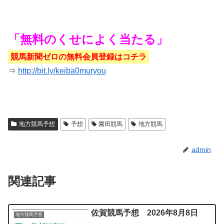
「無料のくせによく当たる」
競馬新聞ゼロの無料会員登録はコチラ
⇒
http://bit.ly/keiba0muryou
地方競馬予想
予想
園田競馬
地方競馬
admin
関連記事
佐賀競馬予想 2026年8月8日
地方競馬予想