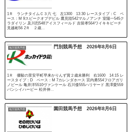
1Ｒ ランチタイムＣ３六 七 左1300 13:30 レースタイプ：C ペ
ース：M 9スピークオブデビル 鷹見陸542マルノアンナ 室陽一545ク
ラダイリン 及川烈548アイスフィールド 吉留孝564ワイキキビーチ
見越彬56 2Ｒ ２歳...
門別競馬予想 2026年8月6日
地方競馬予想
1Ｒ 優駿の里安平町早来かりんず賞２歳未勝利 右1600 14:15 レ
ースタイプ：D ペース：M 7カレンダホース 宮内勇554フロアガリ
ノビール 亀井洋5510ヴァンケール 石川倭555ハリヤード 黒澤愛559
バンシイハーピー 松井伸...
園田競馬予想 2026年8月6日
地方競馬予想