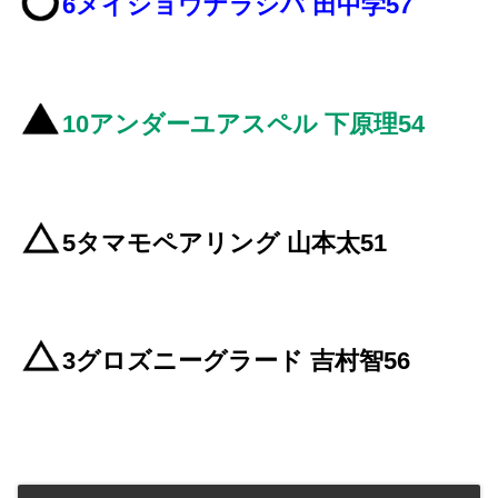
6メイショウナラシバ 田中学57
10アンダーユアスペル 下原理54
5タマモペアリング 山本太51
3グロズニーグラード 吉村智56