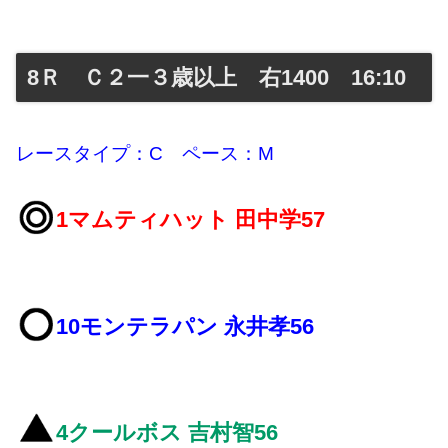
8Ｒ Ｃ２一３歳以上 右1400 16:10
レースタイプ：C ペース：M
1マムティハット 田中学57
10モンテラパン 永井孝56
4クールボス 吉村智56