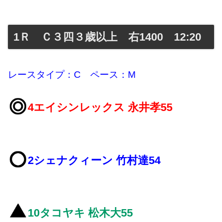
1Ｒ Ｃ３四３歳以上 右1400 12:20
レースタイプ：C ペース：M
4エイシンレックス 永井孝55
2シェナクィーン 竹村達54
10タコヤキ 松木大55