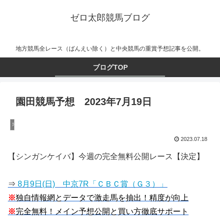
ゼロ太郎競馬ブログ
地方競馬全レース（ばんえい除く）と中央競馬の重賞予想記事を公開。
ブログTOP
園田競馬予想 2023年7月19日
地方競馬予想
2023.07.18
【シンガンケイバ】今週の完全無料公開レース【決定】
⇒
8月9日(日) 中京7R「ＣＢＣ賞（Ｇ３）」
※
独自情報網とデータで激走馬を抽出！精度が向上
※
完全無料！メイン予想公開と買い方徹底サポート