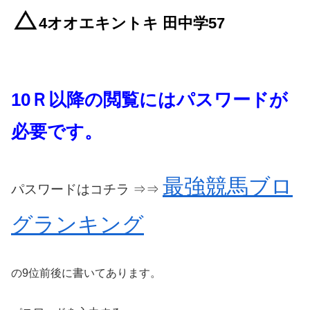
4オオエキントキ 田中学57
10Ｒ以降の閲覧にはパスワードが
必要です。
最強競馬ブロ
パスワードはコチラ ⇒⇒
グランキング
の9位前後に書いてあります。