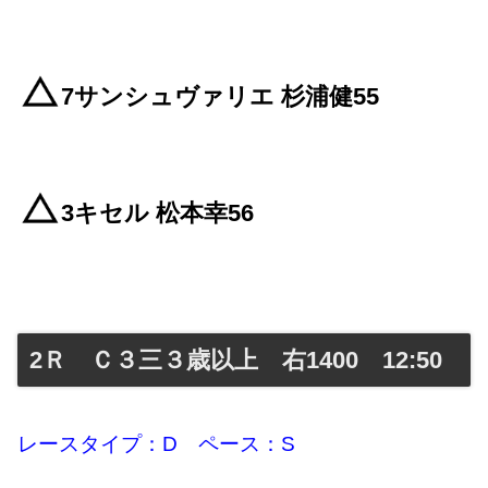
7サンシュヴァリエ 杉浦健55
3キセル 松本幸56
2Ｒ Ｃ３三３歳以上 右1400 12:50
レースタイプ：D ペース：S