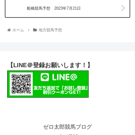
船橋競馬予想 2023年7月21日
ホーム
地方競馬予想
【LINE＠登録お願いします！】
ゼロ太郎競馬ブログ