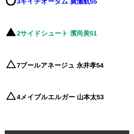
3キイチオータム 廣瀬航55
2サイドシュート 濱尚美51
7ブールアネージュ 永井孝54
4メイプルエルガー 山本太53