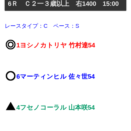
6Ｒ Ｃ２一３歳以上 右1400 15:00
レースタイプ：C ペース：S
1ヨシノカトリヤ 竹村達54
6マーティンヒル 佐々世54
4フセノコーラル 山本咲54