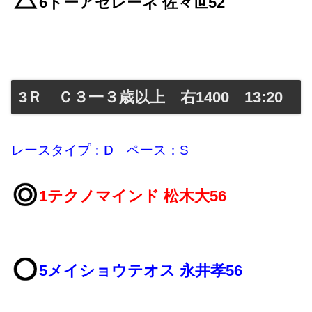
6トーアセレーネ 佐々世52
3Ｒ Ｃ３一３歳以上 右1400 13:20
レースタイプ：D ペース：S
1テクノマインド 松木大56
5メイショウテオス 永井孝56