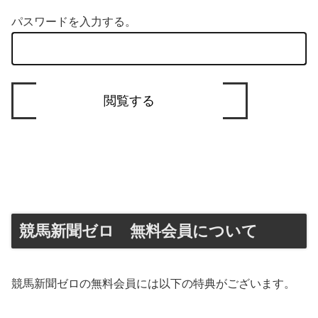
パスワードを入力する。
競馬新聞ゼロ 無料会員について
競馬新聞ゼロの無料会員には以下の特典がございます。