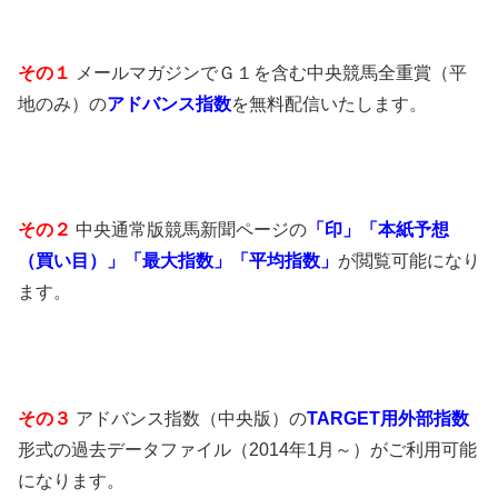
その１
メールマガジンでＧ１を含む中央競馬全重賞（平
地のみ）の
アドバンス指数
を無料配信いたします。
その２
中央通常版競馬新聞ページの
「印」「本紙予想
（買い目）」「最大指数」「平均指数」
が閲覧可能になり
ます。
その３
アドバンス指数（中央版）の
TARGET用外部指数
形式の過去データファイル（2014年1月～）がご利用可能
になります。