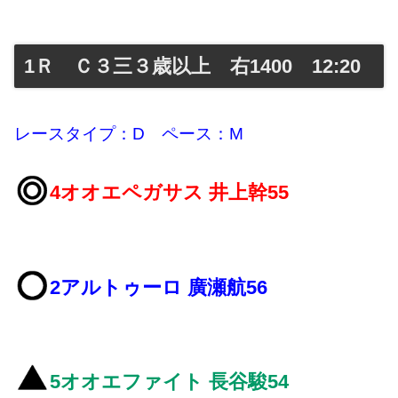
1Ｒ Ｃ３三３歳以上 右1400 12:20
レースタイプ：D ペース：M
4オオエペガサス 井上幹55
2アルトゥーロ 廣瀬航56
5オオエファイト 長谷駿54