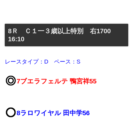
8Ｒ Ｃ１一３歳以上特別 右1700
16:10
レースタイプ：D ペース：S
7ブエラフェルテ 鴨宮祥55
8ラロワイヤル 田中学56