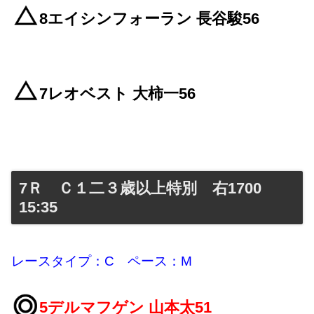
8エイシンフォーラン 長谷駿56
7レオベスト 大柿一56
7Ｒ Ｃ１二３歳以上特別 右1700
15:35
レースタイプ：C ペース：M
5デルマフゲン 山本太51