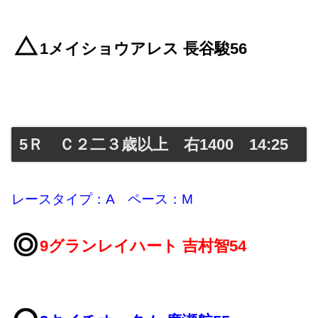
1メイショウアレス 長谷駿56
5Ｒ Ｃ２二３歳以上 右1400 14:25
レースタイプ：A ペース：M
9グランレイハート 吉村智54