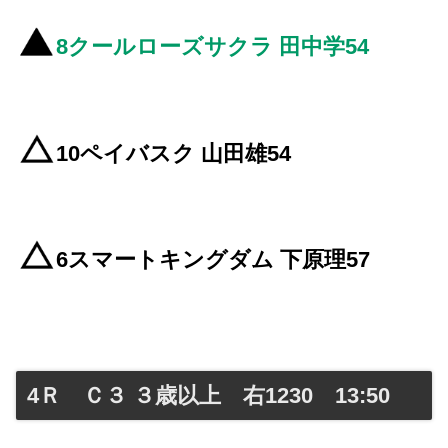
8クールローズサクラ 田中学54
10ペイバスク 山田雄54
6スマートキングダム 下原理57
4Ｒ Ｃ３ ３歳以上 右1230 13:50