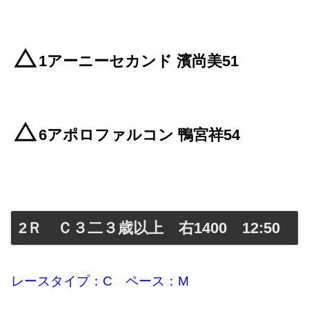
1アーニーセカンド 濱尚美51
6アポロファルコン 鴨宮祥54
2Ｒ Ｃ３二３歳以上 右1400 12:50
レースタイプ：C ペース：M