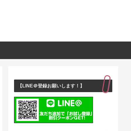
【LINE＠登録お願いします！】