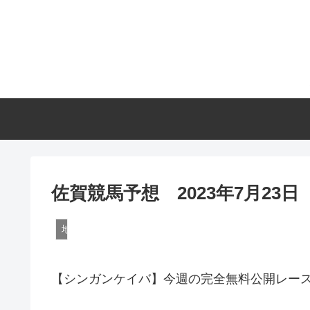
佐賀競馬予想 2023年7月23日
地方競馬予想
【シンガンケイバ】今週の完全無料公開レー