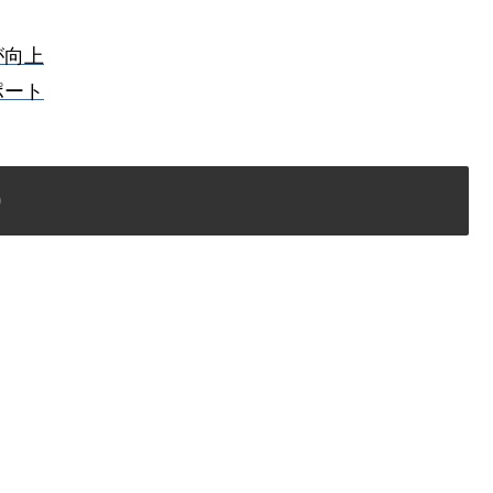
が向上
ポート
0