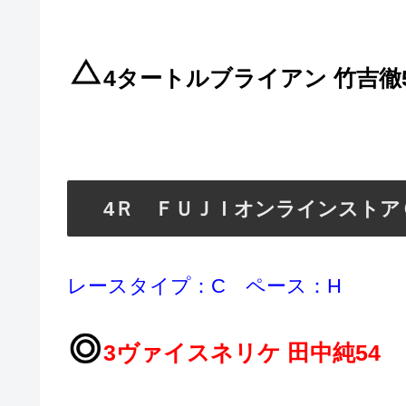
4タートルブライアン 竹吉徹
4Ｒ ＦＵＪＩオンラインストアＯＰ
レースタイプ：C ペース：H
3ヴァイスネリケ 田中純54