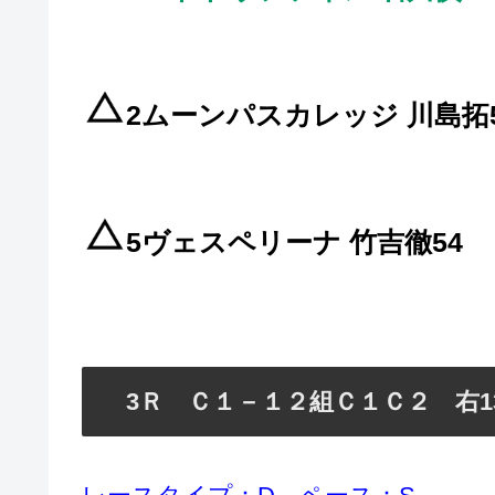
2ムーンパスカレッジ 川島拓
5ヴェスペリーナ 竹吉徹54
3Ｒ Ｃ１－１２組Ｃ１Ｃ２ 右130