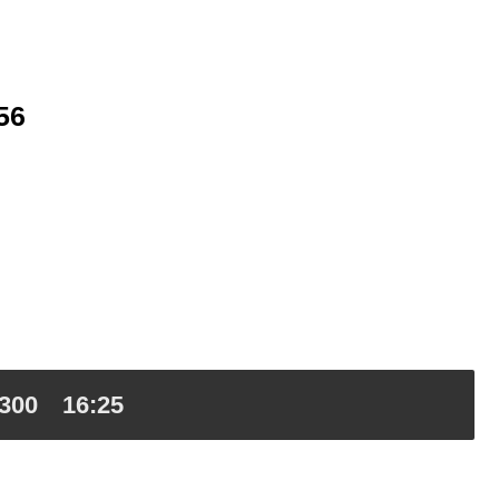
56
0 16:25