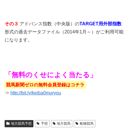
その３
アドバンス指数（中央版）の
TARGET用外部指数
形式の過去データファイル（2014年1月～）がご利用可能
になります。
「無料のくせによく当たる」
競馬新聞ゼロの無料会員登録はコチラ
⇒
http://bit.ly/keiba0muryou
地方競馬予想
予想
地方競馬
船橋競馬