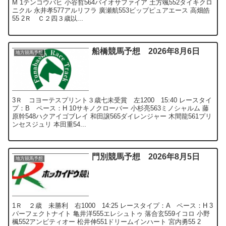
M 1テンコウバヒ 小谷哲564バイオサファイア 土方颯552タイキクロ
ニクル 永井孝577アルリフラ 廣瀬航553ビップピュアエース 高畑皓
55 2Ｒ Ｃ２四３歳以...
船橋競馬予想 2026年8月6日
地方競馬予想
3Ｒ コヨーテスプリント３歳七未受賞 左1200 15:40 レースタイ
プ：B ペース：H 10サキノクローバー 小杉亮563ミノシャルム 藤
原幹548ハクアイゴブレイ 和田譲565ダイレンジャー 木間龍561プリ
ンセスジュリ 本田重54...
門別競馬予想 2026年8月5日
地方競馬予想
1Ｒ ２歳 未勝利 右1000 14:25 レースタイプ：A ペース：H 3
パーフェクトナイト 亀井洋555エレシュトゥ 落合玄559イコロ 小野
楓552アンビティオー 松井伸551ドリームインハート 宮内勇55 2