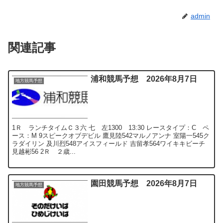
admin
関連記事
浦和競馬予想 2026年8月7日
地方競馬予想
1Ｒ ランチタイムＣ３六 七 左1300 13:30 レースタイプ：C ペ
ース：M 9スピークオブデビル 鷹見陸542マルノアンナ 室陽一545ク
ラダイリン 及川烈548アイスフィールド 吉留孝564ワイキキビーチ
見越彬56 2Ｒ ２歳...
園田競馬予想 2026年8月7日
地方競馬予想