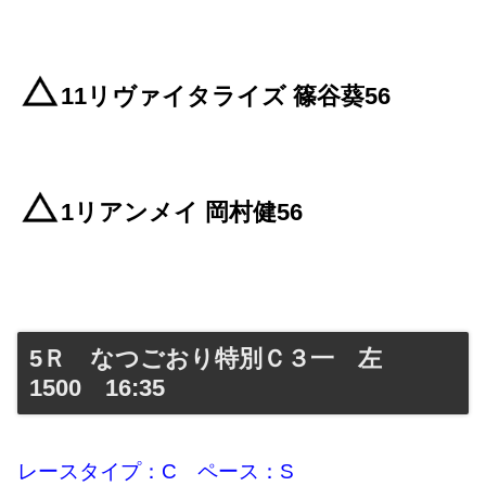
11リヴァイタライズ 篠谷葵56
1リアンメイ 岡村健56
5Ｒ なつごおり特別Ｃ３一 左
1500 16:35
レースタイプ：C ペース：S