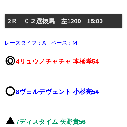
2Ｒ Ｃ２選抜馬 左1200 15:00
レースタイプ：A ペース：M
4リュウノチャチャ 本橋孝54
8ヴェルデヴェント 小杉亮54
7ディスタイム 矢野貴56