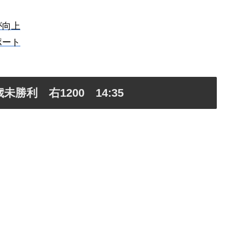
が向上
ポート
勝利 右1200 14:35