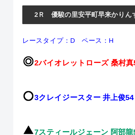
2Ｒ 優駿の里安平町早来かりんず賞
レースタイプ：D ペース：H
2バイオレットローズ 桑村真
3クレイジースター 井上俊54
7スティールジェーン 阿部龍5