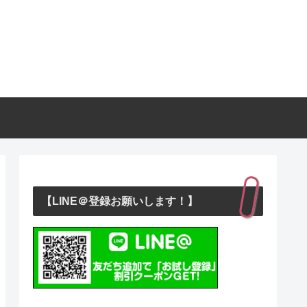
【LINE＠登録お願いします！】