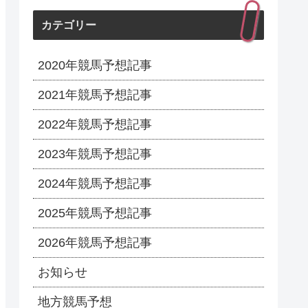
カテゴリー
2020年競馬予想記事
2021年競馬予想記事
2022年競馬予想記事
2023年競馬予想記事
2024年競馬予想記事
2025年競馬予想記事
2026年競馬予想記事
お知らせ
地方競馬予想