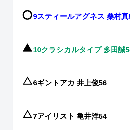
9スティールアグネス 桑村真
10クラシカルタイプ 多田誠5
6ギントアカ 井上俊56
7アイリスト 亀井洋54