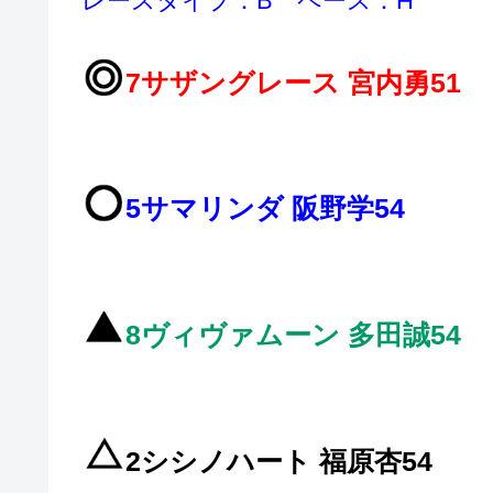
レースタイプ：B ペース：H
7サザングレース 宮内勇51
5サマリンダ 阪野学54
8ヴィヴァムーン 多田誠54
2シシノハート 福原杏54