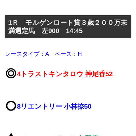
1Ｒ モルゲンロート賞３歳２００万未
満選定馬 左900 14:45
レースタイプ：A ペース：H
4トラストキンタロウ 神尾香52
8リエントリー 小林捺50