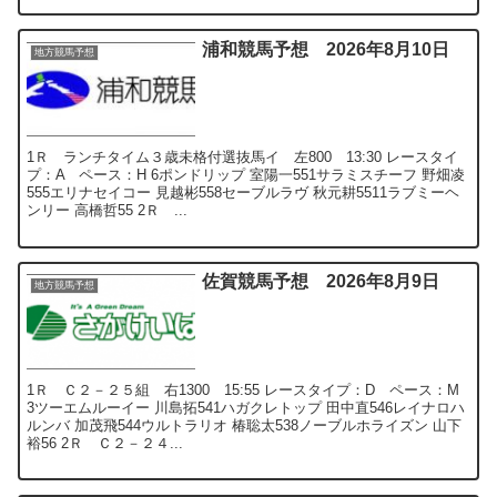
浦和競馬予想 2026年8月10日
地方競馬予想
1Ｒ ランチタイム３歳未格付選抜馬イ 左800 13:30 レースタイ
プ：A ペース：H 6ポンドリップ 室陽一551サラミスチーフ 野畑凌
555エリナセイコー 見越彬558セーブルラヴ 秋元耕5511ラブミーヘ
ンリー 高橋哲55 2Ｒ ...
佐賀競馬予想 2026年8月9日
地方競馬予想
1Ｒ Ｃ２－２５組 右1300 15:55 レースタイプ：D ペース：M
3ツーエムルーイー 川島拓541ハガクレトップ 田中直546レイナロハ
ルンバ 加茂飛544ウルトラリオ 椿聡太538ノーブルホライズン 山下
裕56 2Ｒ Ｃ２－２４...