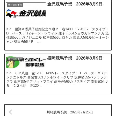
金沢競馬予想 2026年8月9日
地方競馬予想
3Ｒ 優翔＆香菜子結婚記念２歳２ 右1400 17:45 レースタイプ：
D ペース：H 2キーントゥウィン 兼子千564ショウガドマンナカ 魚
住謙555カガノジュエル 松戸政556カロヤカ 栗原大561ルビーオーシ
ャン 柴田勇56 4Ｒ ...
盛岡競馬予想 2026年8月9日
地方競馬予想
2Ｒ Ｃ２八組 左1200 14:05 レースタイプ：D ペース：M 7ア
ンテニトルス 齋藤友503サンホワイトクリフ 坂井瑛555バララララ
ララ 山本政544フリットフライ 高松亮566カリスティア 南郷家54 3
Ｒ Ｃ２七組 左120...
川崎競馬予想 2023年7月26日