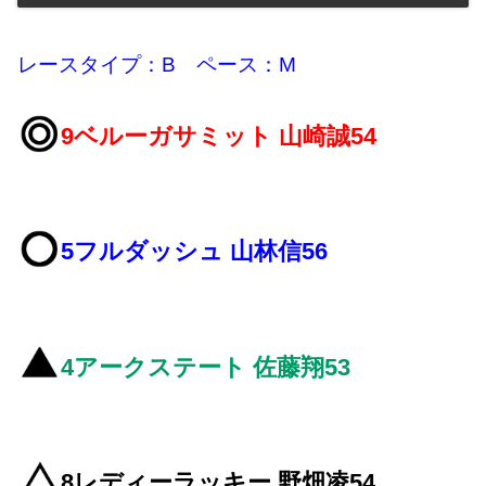
レースタイプ：B ペース：M
9ベルーガサミット 山崎誠54
5フルダッシュ 山林信56
4アークステート 佐藤翔53
8レディーラッキー 野畑凌54