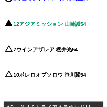
12アジアミッション 山崎誠54
7ウインアザレア 櫻井光54
10ボレロオブソロウ 笹川翼54