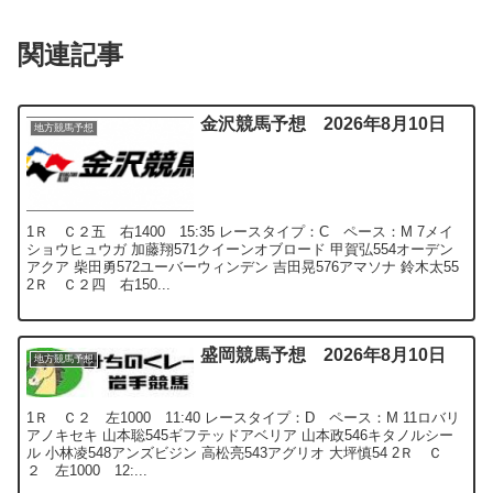
関連記事
金沢競馬予想 2026年8月10日
地方競馬予想
1Ｒ Ｃ２五 右1400 15:35 レースタイプ：C ペース：M 7メイ
ショウヒュウガ 加藤翔571クイーンオブロード 甲賀弘554オーデン
アクア 柴田勇572ユーバーウィンデン 吉田晃576アマソナ 鈴木太55
2Ｒ Ｃ２四 右150...
盛岡競馬予想 2026年8月10日
地方競馬予想
1Ｒ Ｃ２ 左1000 11:40 レースタイプ：D ペース：M 11ロバリ
アノキセキ 山本聡545ギフテッドアベリア 山本政546キタノルシー
ル 小林凌548アンズビジン 高松亮543アグリオ 大坪慎54 2Ｒ Ｃ
２ 左1000 12:...