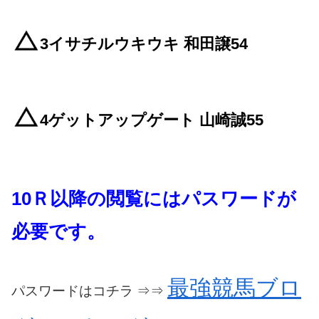
3イサチルウキウキ 和田譲54
4ゲットアップゲート 山崎誠55
10Ｒ以降の閲覧にはパスワードが
必要です。
最強競馬ブロ
パスワードはコチラ ⇒⇒