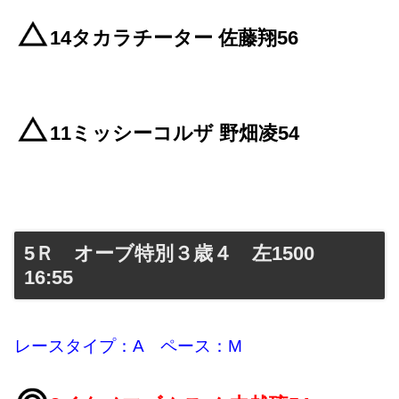
14タカラチーター 佐藤翔56
11ミッシーコルザ 野畑凌54
5Ｒ オーブ特別３歳４ 左1500
16:55
レースタイプ：A ペース：M