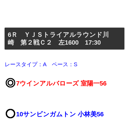
6Ｒ ＹＪＳトライアルラウンド川
崎 第２戦Ｃ２ 左1600 17:30
レースタイプ：A ペース：S
7ウインアルバローズ 室陽一56
10サンビンガムトン 小林美56