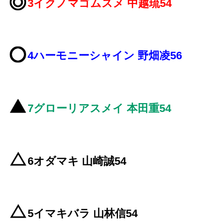
3イクノマゴムスメ 中越琉54
4ハーモニーシャイン 野畑凌56
7グローリアスメイ 本田重54
6オダマキ 山崎誠54
5イマキバラ 山林信54