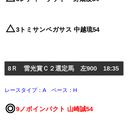
3トミサンペガサス 中越琉54
8Ｒ 雷光賞Ｃ２選定馬 左900 18:35
レースタイプ：A ペース：H
9ノボインパクト 山崎誠54