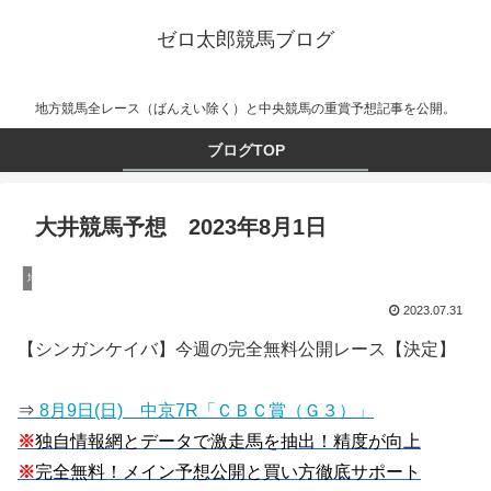
ゼロ太郎競馬ブログ
地方競馬全レース（ばんえい除く）と中央競馬の重賞予想記事を公開。
ブログTOP
大井競馬予想 2023年8月1日
地方競馬予想
2023.07.31
【シンガンケイバ】今週の完全無料公開レース【決定】
⇒
8月9日(日) 中京7R「ＣＢＣ賞（Ｇ３）」
※
独自情報網とデータで激走馬を抽出！精度が向上
※
完全無料！メイン予想公開と買い方徹底サポート