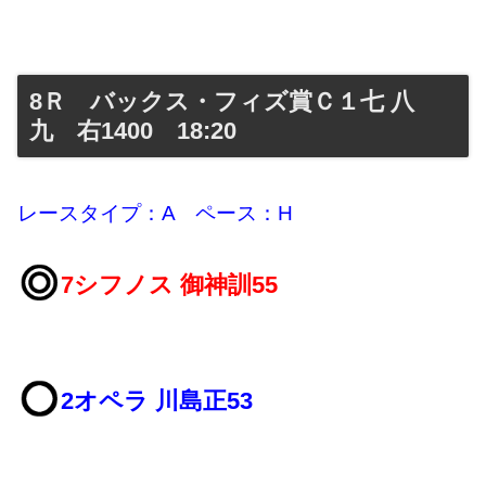
8Ｒ バックス・フィズ賞Ｃ１七 八
九 右1400 18:20
レースタイプ：A ペース：H
7シフノス 御神訓55
2オペラ 川島正53