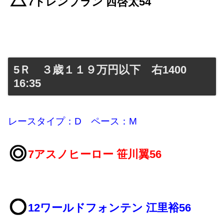
7トレンブラン 西啓太54
5Ｒ ３歳１１９万円以下 右1400
16:35
レースタイプ：D ペース：M
7アスノヒーロー 笹川翼56
12ワールドフォンテン 江里裕56