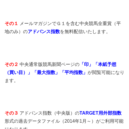
その１
メールマガジンでＧ１を含む中央競馬全重賞（平
地のみ）の
アドバンス指数
を無料配信いたします。
その２
中央通常版競馬新聞ページの
「印」「本紙予想
（買い目）」「最大指数」「平均指数」
が閲覧可能になり
ます。
その３
アドバンス指数（中央版）の
TARGET用外部指数
形式の過去データファイル（2014年1月～）がご利用可能