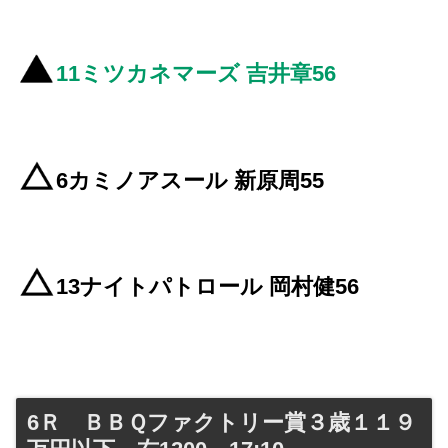
11ミツカネマーズ 吉井章56
6カミノアスール 新原周55
13ナイトパトロール 岡村健56
6Ｒ ＢＢＱファクトリー賞３歳１１９