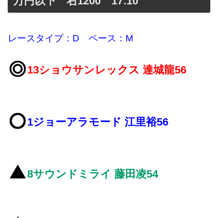
万円以下 右1200 17:10
レースタイプ：D ペース：M
13ショウサンレックス 達城龍56
1ジョーアラモード 江里裕56
8サウンドミライ 藤田凌54