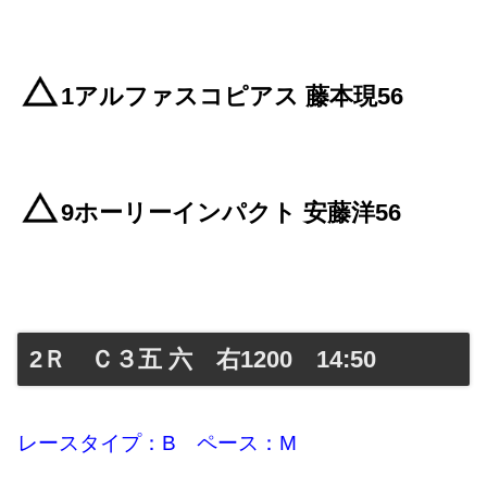
1アルファスコピアス 藤本現56
9ホーリーインパクト 安藤洋56
2Ｒ Ｃ３五 六 右1200 14:50
レースタイプ：B ペース：M