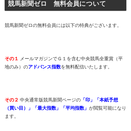
競馬新聞ゼロ 無料会員について
競馬新聞ゼロの無料会員には以下の特典がございます。
その１
メールマガジンでＧ１を含む中央競馬全重賞（平
地のみ）の
アドバンス指数
を無料配信いたします。
その２
中央通常版競馬新聞ページの
「印」「本紙予想
（買い目）」「最大指数」「平均指数」
が閲覧可能になり
ます。