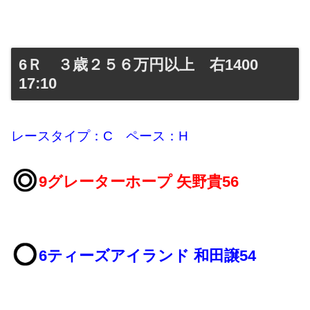
6Ｒ ３歳２５６万円以上 右1400
17:10
レースタイプ：C ペース：H
9グレーターホープ 矢野貴56
6ティーズアイランド 和田譲54