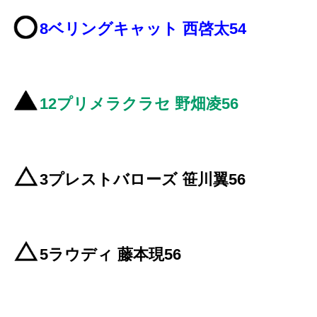
8ベリングキャット 西啓太54
12プリメラクラセ 野畑凌56
3プレストバローズ 笹川翼56
5ラウディ 藤本現56