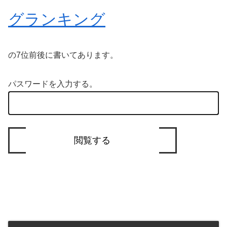
グランキング
の7位前後に書いてあります。
パスワードを入力する。