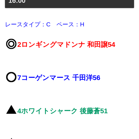
16:00
レースタイプ：C ペース：H
2ロンギングマドンナ 和田譲54
7コーゲンマース 千田洋56
4ホワイトシャーク 後藤蒼51