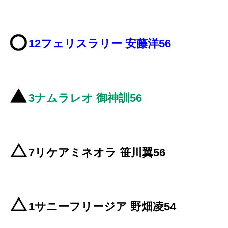
12フェリスラリー 安藤洋56
3ナムラレオ 御神訓56
7リケアミネオラ 笹川翼56
1サニーフリージア 野畑凌54