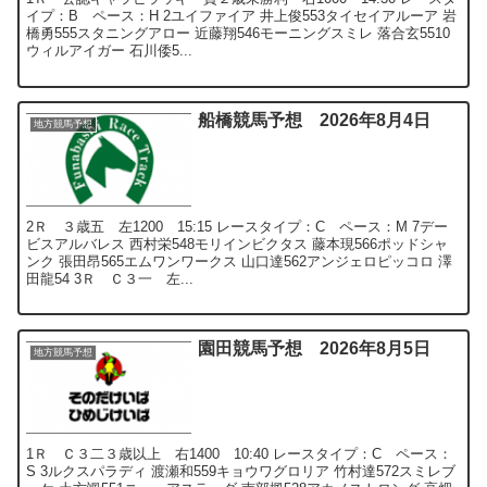
イプ：B ペース：H 2ユイファイア 井上俊553タイセイアルーア 岩
橋勇555スタニングアロー 近藤翔546モーニングスミレ 落合玄5510
ウィルアイガー 石川倭5...
船橋競馬予想 2026年8月4日
地方競馬予想
2Ｒ ３歳五 左1200 15:15 レースタイプ：C ペース：M 7デー
ビスアルバレス 西村栄548モリインビクタス 藤本現566ポッドシャ
ンク 張田昂565エムワンワークス 山口達562アンジェロピッコロ 澤
田龍54 3Ｒ Ｃ３一 左...
園田競馬予想 2026年8月5日
地方競馬予想
1Ｒ Ｃ３二３歳以上 右1400 10:40 レースタイプ：C ペース：
S 3ルクスパラディ 渡瀬和559キョウワグロリア 竹村達572スミレブ