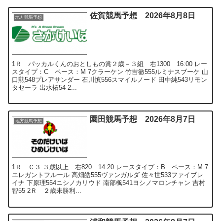
佐賀競馬予想 2026年8月8日
地方競馬予想
1Ｒ パッカルくんのおとしもの賞２歳－３組 右1300 16:00 レー
スタイプ：C ペース：M 7クラーケン 竹吉徹555ルミナスブーケ 山
口勲548プレアサンダー 石川慎556スマイルノード 田中純543リモン
タセーラ 出水拓54 2...
園田競馬予想 2026年8月7日
地方競馬予想
1Ｒ Ｃ３ ３歳以上 右820 14:20 レースタイプ：B ペース：M 7
エレガントフルール 高畑皓555ヴァンガルダ 佐々世533ファイブレ
イナ 下原理554ニシノカリウド 南部楓541ヨシノマロンチャン 吉村
智55 2Ｒ ２歳未勝利...