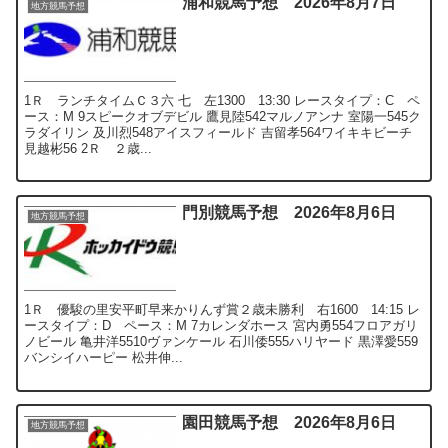
浦和競馬予想 2026年8月7日
地方競馬予想
1Ｒ ランチタイムＣ３六 七 左1300 13:30 レースタイプ：C ペ
ース：M 9スピークオブデビル 鷹見陸542マルノアンナ 室陽一545ク
ラダイリン 及川烈548アイスフィールド 吉留孝564ワイキキビーチ
見越彬56 2Ｒ ２歳...
門別競馬予想 2026年8月6日
地方競馬予想
1Ｒ 優駿の里安平町早来かりんず賞２歳未勝利 右1600 14:15 レ
ースタイプ：D ペース：M 7カレンダホース 宮内勇554フロアガリ
ノビール 亀井洋5510ヴァンケール 石川倭555ハリヤード 黒澤愛559
バンシイハーピー 松井伸...
園田競馬予想 2026年8月6日
地方競馬予想