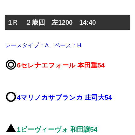
1Ｒ ２歳四 左1200 14:40
レースタイプ：A ペース：H
6セレナエフォール 本田重54
4マリノカサブランカ 庄司大54
1ビーヴィーヴォ 和田譲54