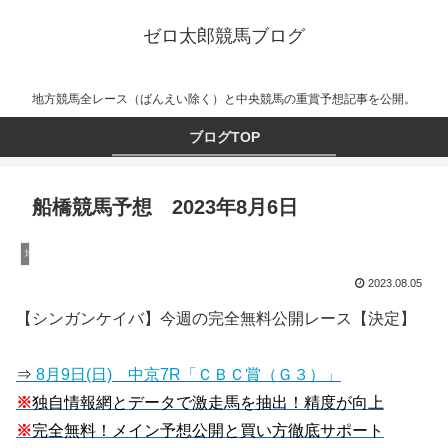
ゼロ太郎競馬ブログ
地方競馬全レース（ばんえい除く）と中央競馬の重賞予想記事を公開。
ブログTOP
船橋競馬予想 2023年8月6日
地方競馬予想
2023.08.05
【シンガンケイバ】今週の完全無料公開レース【決定】
⇒
8月9日(日) 中京7R「ＣＢＣ賞（Ｇ３）」
※
独自情報網とデータで激走馬を抽出！精度が向上
※
完全無料！メイン予想公開と買い方徹底サポート