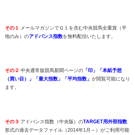
その１
メールマガジンでＧ１を含む中央競馬全重賞（平
地のみ）の
アドバンス指数
を無料配信いたします。
その２
中央通常版競馬新聞ページの
「印」「本紙予想
（買い目）」「最大指数」「平均指数」
が閲覧可能になり
ます。
その３
アドバンス指数（中央版）の
TARGET用外部指数
形式の過去データファイル（2014年1月～）がご利用可能