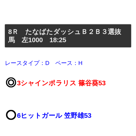
8Ｒ たなばたダッシュＢ２Ｂ３選抜
馬 左1000 18:25
レースタイプ：D ペース：H
3シャインポラリス 篠谷葵53
6ヒットガール 笠野雄53