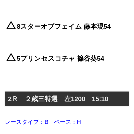
8スターオブフェイム 藤本現54
5プリンセスコチャ 篠谷葵54
2Ｒ ２歳三特選 左1200 15:10
レースタイプ：B ペース：H