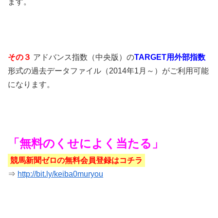
ます。
その３
アドバンス指数（中央版）の
TARGET用外部指数
形式の過去データファイル（2014年1月～）がご利用可能
になります。
「無料のくせによく当たる」
競馬新聞ゼロの無料会員登録はコチラ
⇒
http://bit.ly/keiba0muryou