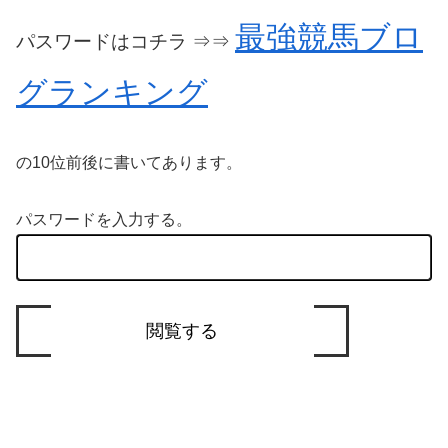
最強競馬ブロ
パスワードはコチラ ⇒⇒
グランキング
の10位前後に書いてあります。
パスワードを入力する。