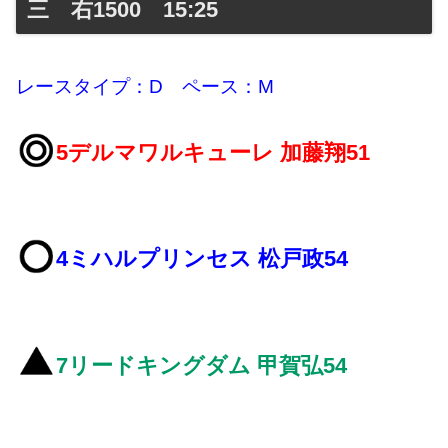
三 右1500 15:25
レースタイプ：D ペース：M
5デルマワルキューレ 加藤翔51
4ミハルプリンセス 松戸政54
7リードキングダム 甲賀弘54