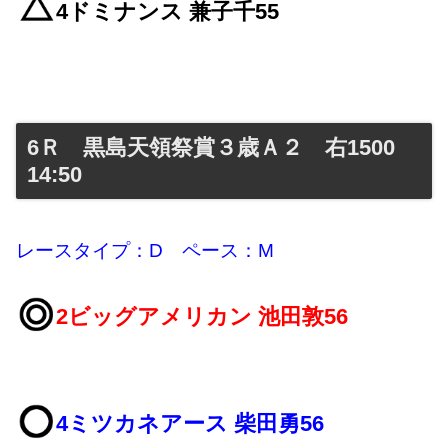
4ドミナンス 兼子千55
6Ｒ 黒島天領祭賞３歳Ａ２ 右1500
14:50
レースタイプ：D ペース：M
2ビッグアメリカン 池田敦56
4ミツカネアース 柴田勇56