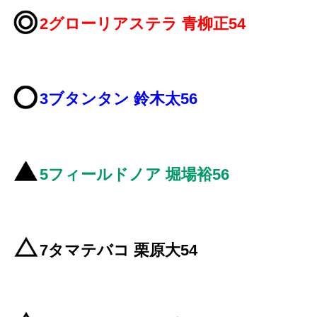
2グローリアステラ 青柳正54
3ブタンタン 鈴木太56
5フィールドノア 堀場裕56
7タマテバコ 栗原大54