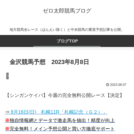
ゼロ太郎競馬ブログ
地方競馬全レース（ばんえい除く）と中央競馬の重賞予想記事を公開。
ブログTOP
金沢競馬予想 2023年8月8日
地方競馬予想
2023.08.07
【シンガンケイバ】今週の完全無料公開レース【決定】
⇒
8月16日(日) 札幌11R「札幌記念（Ｇ２）」
※
独自情報網とデータで激走馬を抽出！精度が向上
※
完全無料！メイン予想公開と買い方徹底サポート