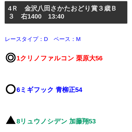
4Ｒ 金沢八田さかたおどり賞３歳Ｂ
３ 右1400 13:40
レースタイプ：D ペース：M
1クリノファルコン 栗原大56
6ミギフック 青柳正54
8リュウノシデン 加藤翔53