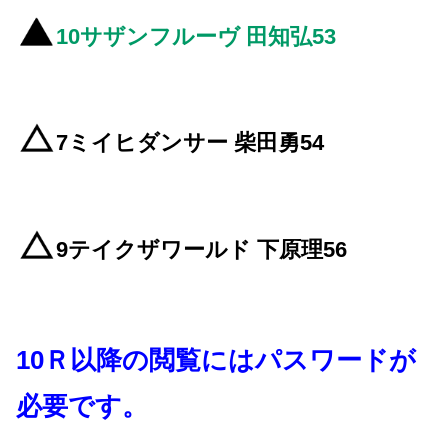
10サザンフルーヴ 田知弘53
7ミイヒダンサー 柴田勇54
9テイクザワールド 下原理56
10Ｒ以降の閲覧にはパスワードが
必要です。