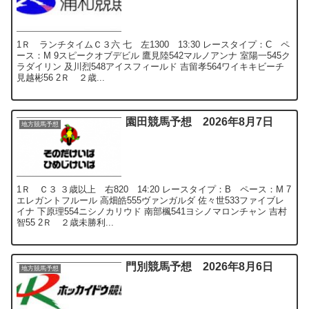
1Ｒ ランチタイムＣ３六 七 左1300 13:30 レースタイプ：C ペ
ース：M 9スピークオブデビル 鷹見陸542マルノアンナ 室陽一545ク
ラダイリン 及川烈548アイスフィールド 吉留孝564ワイキキビーチ
見越彬56 2Ｒ ２歳...
園田競馬予想 2026年8月7日
地方競馬予想
1Ｒ Ｃ３ ３歳以上 右820 14:20 レースタイプ：B ペース：M 7
エレガントフルール 高畑皓555ヴァンガルダ 佐々世533ファイブレ
イナ 下原理554ニシノカリウド 南部楓541ヨシノマロンチャン 吉村
智55 2Ｒ ２歳未勝利...
門別競馬予想 2026年8月6日
地方競馬予想