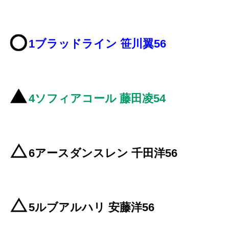
1ブラッドライン 笹川翼56
4ソフィアコール 藤田凌54
6アースダンスレン 千田洋56
5ルブアルハリ 安藤洋56