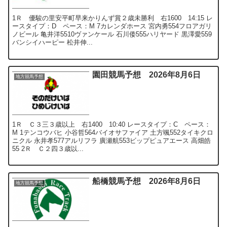
1Ｒ 優駿の里安平町早来かりんず賞２歳未勝利 右1600 14:15 レ
ースタイプ：D ペース：M 7カレンダホース 宮内勇554フロアガリ
ノビール 亀井洋5510ヴァンケール 石川倭555ハリヤード 黒澤愛559
バンシイハーピー 松井伸...
園田競馬予想 2026年8月6日
地方競馬予想
1Ｒ Ｃ３三３歳以上 右1400 10:40 レースタイプ：C ペース：
M 1テンコウバヒ 小谷哲564バイオサファイア 土方颯552タイキクロ
ニクル 永井孝577アルリフラ 廣瀬航553ビップピュアエース 高畑皓
55 2Ｒ Ｃ２四３歳以...
船橋競馬予想 2026年8月6日
地方競馬予想