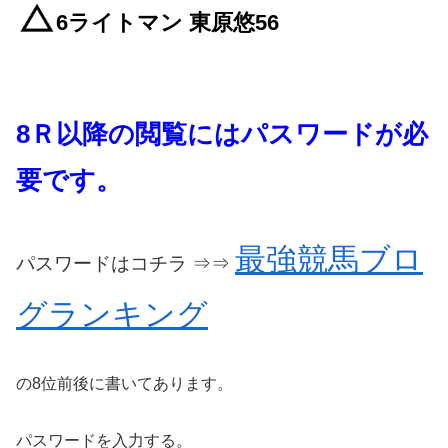
6ライトマン 東原悠56
8Ｒ以降の閲覧にはパスワードが必
要です。
最強競馬ブロ
パスワードはコチラ ⇒⇒
グランキング
の8位前後に書いてあります。
パスワードを入力する。