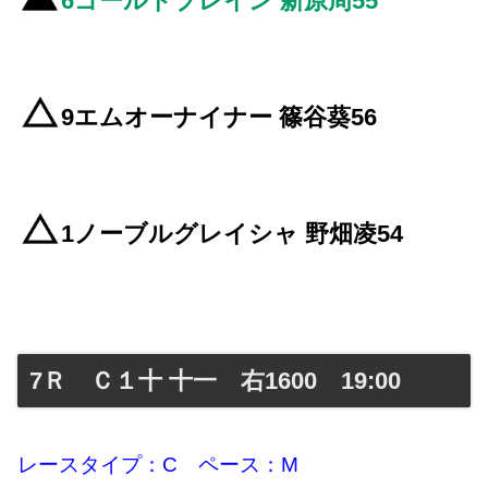
6ゴールドブレイン 新原周55
9エムオーナイナー 篠谷葵56
1ノーブルグレイシャ 野畑凌54
7Ｒ Ｃ１十 十一 右1600 19:00
レースタイプ：C ペース：M