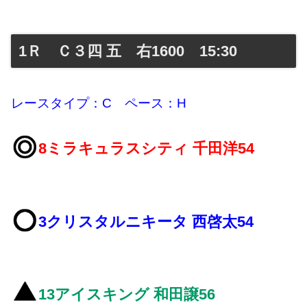
1Ｒ Ｃ３四 五 右1600 15:30
レースタイプ：C ペース：H
8ミラキュラスシティ 千田洋54
3クリスタルニキータ 西啓太54
13アイスキング 和田譲56