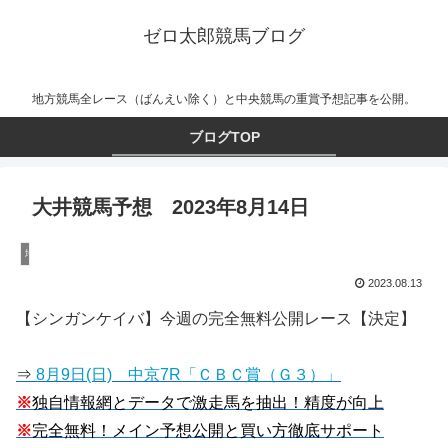
ゼロ太郎競馬ブログ
地方競馬全レース（ばんえい除く）と中央競馬の重賞予想記事を公開。
ブログTOP
大井競馬予想 2023年8月14日
地方競馬予想
2023.08.13
【シンガンケイバ】今週の完全無料公開レース【決定】
⇒
8月9日(日) 中京7R「ＣＢＣ賞（Ｇ３）」
※
独自情報網とデータで激走馬を抽出！精度が向上
※
完全無料！メイン予想公開と買い方徹底サポート