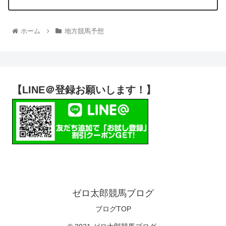
ホーム
地方競馬予想
【LINE＠登録お願いします！】
ゼロ太郎競馬ブログ
ブログTOP