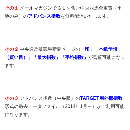
その１
メールマガジンでＧ１を含む中央競馬全重賞（平
地のみ）の
アドバンス指数
を無料配信いたします。
その２
中央通常版競馬新聞ページの
「印」「本紙予想
（買い目）」「最大指数」「平均指数」
が閲覧可能になり
ます。
その３
アドバンス指数（中央版）の
TARGET用外部指数
形式の過去データファイル（2014年1月～）がご利用可能
になります。