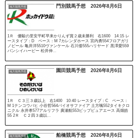
門別競馬予想 2026年8月6日
地方競馬予想
1Ｒ 優駿の里安平町早来かりんず賞２歳未勝利 右1600 14:15 レ
ースタイプ：D ペース：M 7カレンダホース 宮内勇554フロアガリ
ノビール 亀井洋5510ヴァンケール 石川倭555ハリヤード 黒澤愛559
バンシイハーピー 松井伸...
園田競馬予想 2026年8月6日
地方競馬予想
1Ｒ Ｃ３三３歳以上 右1400 10:40 レースタイプ：C ペース：
M 1テンコウバヒ 小谷哲564バイオサファイア 土方颯552タイキクロ
ニクル 永井孝577アルリフラ 廣瀬航553ビップピュアエース 高畑皓
55 2Ｒ Ｃ２四３歳以...
船橋競馬予想 2026年8月6日
地方競馬予想