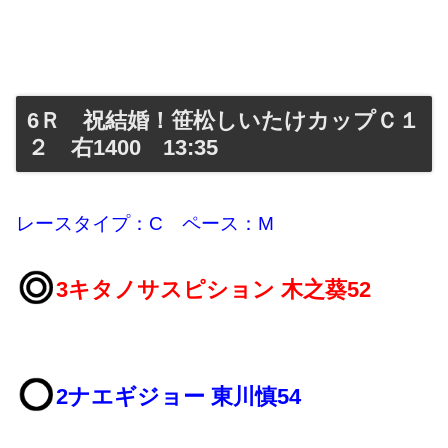
6Ｒ 祝結婚！笹松しいたけカップＣ１
２ 右1400 13:35
レースタイプ：C ペース：M
3キタノサスピション 木之葵52
2ナエギジョー 東川慎54