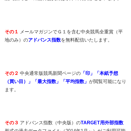
その１
メールマガジンでＧ１を含む中央競馬全重賞（平
地のみ）の
アドバンス指数
を無料配信いたします。
その２
中央通常版競馬新聞ページの
「印」「本紙予想
（買い目）」「最大指数」「平均指数」
が閲覧可能になり
ます。
その３
アドバンス指数（中央版）の
TARGET用外部指数
形式の過去データファイル（2014年1月～）がご利用可能