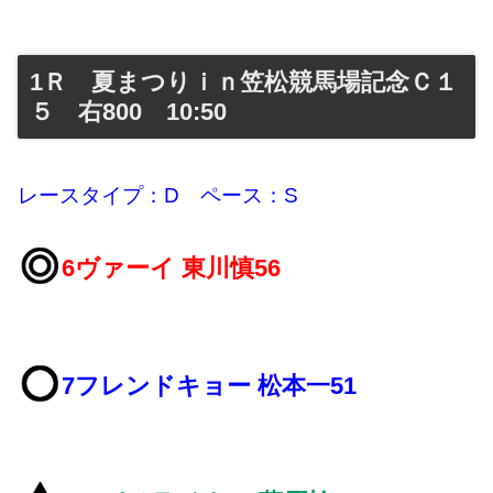
1Ｒ 夏まつりｉｎ笠松競馬場記念Ｃ１
５ 右800 10:50
レースタイプ：D ペース：S
6ヴァーイ 東川慎56
7フレンドキョー 松本一51