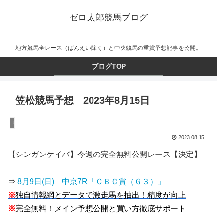
ゼロ太郎競馬ブログ
地方競馬全レース（ばんえい除く）と中央競馬の重賞予想記事を公開。
ブログTOP
笠松競馬予想 2023年8月15日
地方競馬予想
2023.08.15
【シンガンケイバ】今週の完全無料公開レース【決定】
⇒
8月9日(日) 中京7R「ＣＢＣ賞（Ｇ３）」
※
独自情報網とデータで激走馬を抽出！精度が向上
※
完全無料！メイン予想公開と買い方徹底サポート