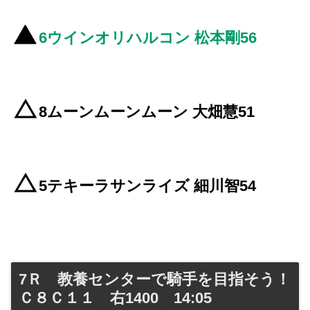
6ウインオリハルコン 松本剛56
8ムーンムーンムーン 大畑慧51
5テキーラサンライズ 細川智54
7Ｒ 教養センターで騎手を目指そう！
Ｃ８Ｃ１１ 右1400 14:05