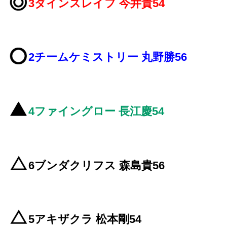
3ダインスレイフ 今井貴54
2チームケミストリー 丸野勝56
4ファイングロー 長江慶54
6ブンダクリフス 森島貴56
5アキザクラ 松本剛54