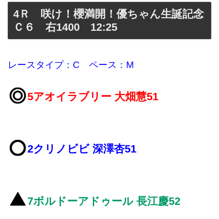
4Ｒ 咲け！櫻満開！優ちゃん生誕記念
Ｃ６ 右1400 12:25
レースタイプ：C ペース：M
5アオイラブリー 大畑慧51
2クリノビビ 深澤杏51
7ボルドーアドゥール 長江慶52