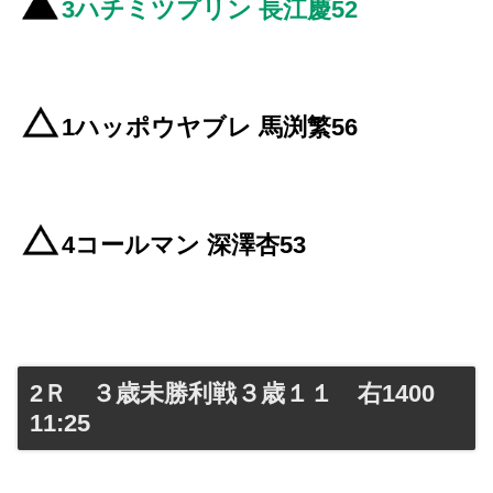
3ハチミツプリン 長江慶52
1ハッポウヤブレ 馬渕繁56
4コールマン 深澤杏53
2Ｒ ３歳未勝利戦３歳１１ 右1400
11:25