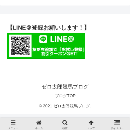
【LINE＠登録お願いします！】
ゼロ太郎競馬ブログ
ブログTOP
© 2021 ゼロ太郎競馬ブログ.
メニュー
ホーム
検索
トップ
サイドバー