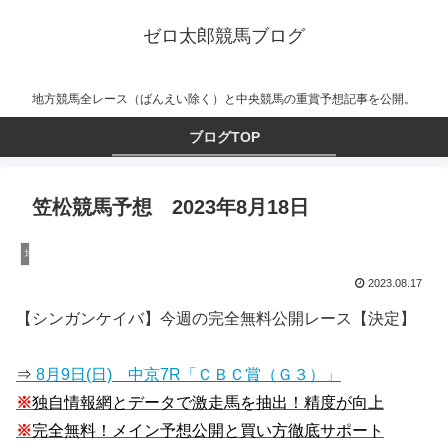
ゼロ太郎競馬ブログ
地方競馬全レース（ばんえい除く）と中央競馬の重賞予想記事を公開。
ブログTOP
笠松競馬予想 2023年8月18日
地方競馬予想
2023.08.17
【シンガンケイバ】今週の完全無料公開レース【決定】
⇒
8月9日(日) 中京7R「ＣＢＣ賞（Ｇ３）」
※
独自情報網とデータで激走馬を抽出！精度が向上
※
完全無料！メイン予想公開と買い方徹底サポート