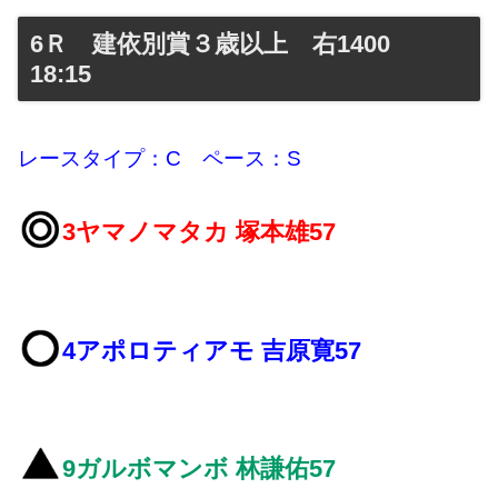
6Ｒ 建依別賞３歳以上 右1400
18:15
レースタイプ：C ペース：S
3ヤマノマタカ 塚本雄57
4アポロティアモ 吉原寛57
9ガルボマンボ 林謙佑57