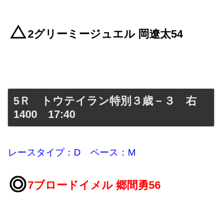
2グリーミージュエル 岡遼太54
5Ｒ トウテイラン特別３歳－３ 右
1400 17:40
レースタイプ：D ペース：M
7ブロードイメル 郷間勇56