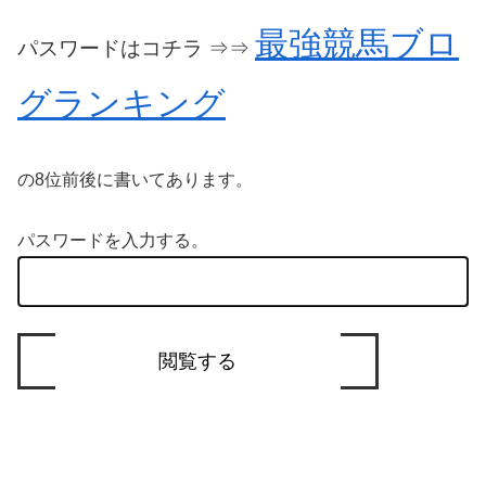
最強競馬ブロ
パスワードはコチラ ⇒⇒
グランキング
の8位前後に書いてあります。
パスワードを入力する。