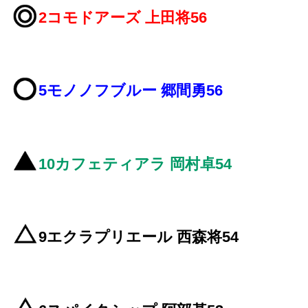
2コモドアーズ 上田将56
5モノノフブルー 郷間勇56
10カフェティアラ 岡村卓54
9エクラプリエール 西森将54