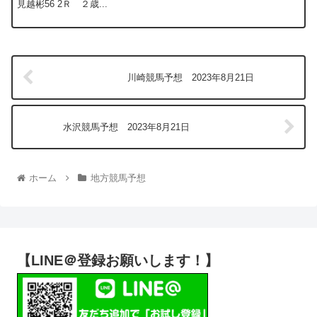
見越彬56 2Ｒ ２歳...
川崎競馬予想 2023年8月21日
水沢競馬予想 2023年8月21日
ホーム
地方競馬予想
【LINE＠登録お願いします！】