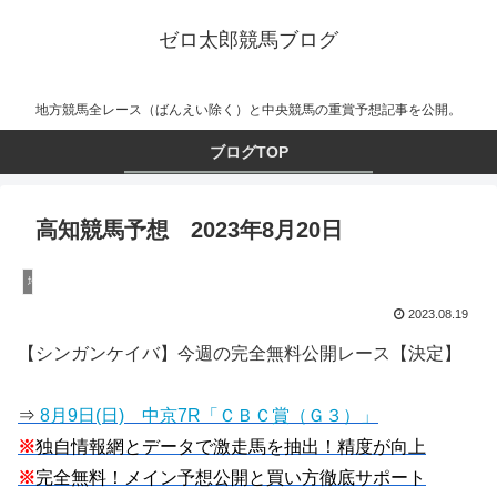
ゼロ太郎競馬ブログ
地方競馬全レース（ばんえい除く）と中央競馬の重賞予想記事を公開。
ブログTOP
高知競馬予想 2023年8月20日
地方競馬予想
2023.08.19
【シンガンケイバ】今週の完全無料公開レース【決定】
⇒
8月9日(日) 中京7R「ＣＢＣ賞（Ｇ３）」
※
独自情報網とデータで激走馬を抽出！精度が向上
※
完全無料！メイン予想公開と買い方徹底サポート