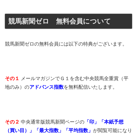
競馬新聞ゼロ 無料会員について
競馬新聞ゼロの無料会員には以下の特典がございます。
その１
メールマガジンでＧ１を含む中央競馬全重賞（平
地のみ）の
アドバンス指数
を無料配信いたします。
その２
中央通常版競馬新聞ページの
「印」「本紙予想
（買い目）」「最大指数」「平均指数」
が閲覧可能になり