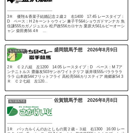
3Ｒ 優翔＆香菜子結婚記念２歳２ 右1400 17:45 レースタイプ：
D ペース：H 2キーントゥウィン 兼子千564ショウガドマンナカ 魚
住謙555カガノジュエル 松戸政556カロヤカ 栗原大561ルビーオーシ
ャン 柴田勇56 4Ｒ ...
盛岡競馬予想 2026年8月9日
地方競馬予想
2Ｒ Ｃ２八組 左1200 14:05 レースタイプ：D ペース：M 7ア
ンテニトルス 齋藤友503サンホワイトクリフ 坂井瑛555バララララ
ララ 山本政544フリットフライ 高松亮566カリスティア 南郷家54 3
Ｒ Ｃ２七組 左120...
佐賀競馬予想 2026年8月8日
地方競馬予想
1Ｒ パッカルくんのおとしもの賞２歳－３組 右1300 16:00 レー