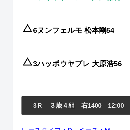
6ヌンフェルモ 松本剛54
3ハッポウヤブレ 大原浩56
3Ｒ ３歳４組 右1400 12:00