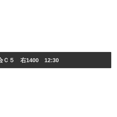
５ 右1400 12:30