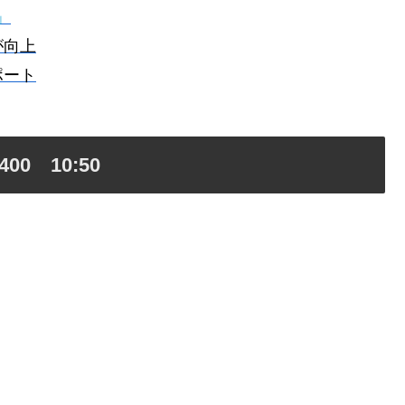
」
が向上
ポート
0 10:50