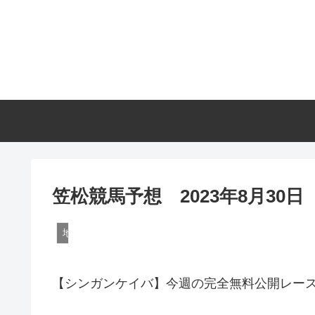
笠松競馬予想 2023年8月30日
地方競馬予想
【シンガンケイバ】今週の完全無料公開レー