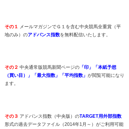
その１
メールマガジンでＧ１を含む中央競馬全重賞（平
地のみ）の
アドバンス指数
を無料配信いたします。
その２
中央通常版競馬新聞ページの
「印」「本紙予想
（買い目）」「最大指数」「平均指数」
が閲覧可能になり
ます。
その３
アドバンス指数（中央版）の
TARGET用外部指数
形式の過去データファイル（2014年1月～）がご利用可能