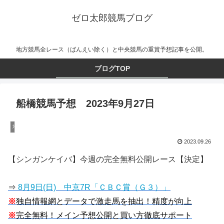
ゼロ太郎競馬ブログ
地方競馬全レース（ばんえい除く）と中央競馬の重賞予想記事を公開。
ブログTOP
船橋競馬予想 2023年9月27日
地方競馬予想
2023.09.26
【シンガンケイバ】今週の完全無料公開レース【決定】
⇒
8月9日(日) 中京7R「ＣＢＣ賞（Ｇ３）」
※
独自情報網とデータで激走馬を抽出！精度が向上
※
完全無料！メイン予想公開と買い方徹底サポート