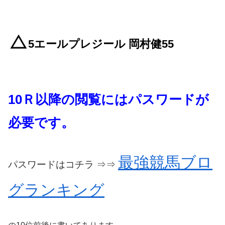
5エールプレジール 岡村健55
10Ｒ以降の閲覧にはパスワードが
必要です。
最強競馬ブロ
パスワードはコチラ ⇒⇒
グランキング