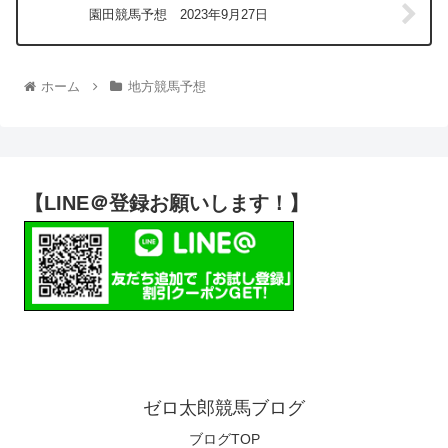
園田競馬予想 2023年9月27日
ホーム
地方競馬予想
【LINE＠登録お願いします！】
ゼロ太郎競馬ブログ
ブログTOP