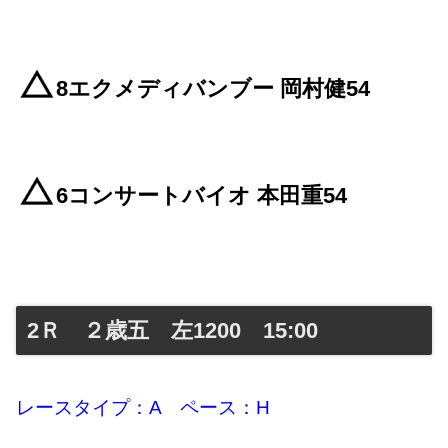
8エクメディバンブー 岡村健54
6コンサートバイオ 本田重54
2Ｒ ２歳五 左1200 15:00
レースタイプ：A ペース：H