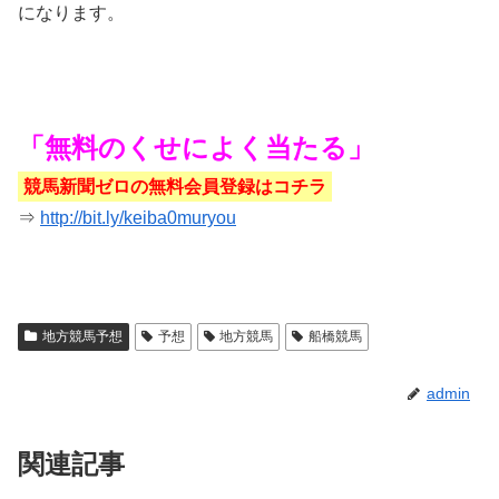
になります。
「無料のくせによく当たる」
競馬新聞ゼロの無料会員登録はコチラ
⇒
http://bit.ly/keiba0muryou
地方競馬予想
予想
地方競馬
船橋競馬
admin
関連記事