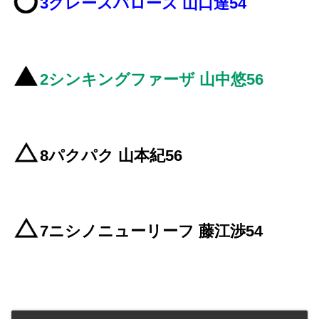
3グレースバローズ 山口達54
2シンキングファーザ 山中悠56
8パクパク 山本紀56
7ニシノニューリーフ 藤江渉54