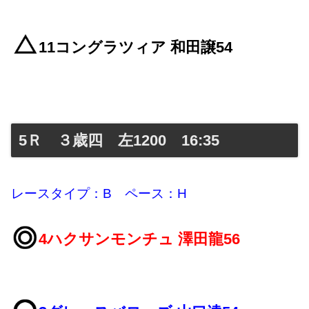
11コングラツィア 和田譲54
5Ｒ ３歳四 左1200 16:35
レースタイプ：B ペース：H
4ハクサンモンチュ 澤田龍56