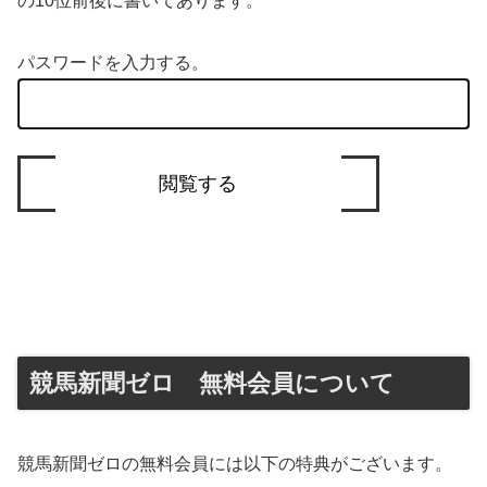
の10位前後に書いてあります。
パスワードを入力する。
競馬新聞ゼロ 無料会員について
競馬新聞ゼロの無料会員には以下の特典がございます。