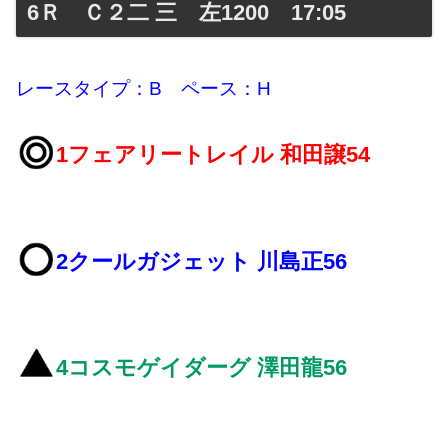
6Ｒ Ｃ２二 三 左1200 17:05
レースタイプ：B ペース：H
1フェアリートレイル 和田譲54
2クールガジェット 川島正56
4コスモゲイダーグ 澤田龍56