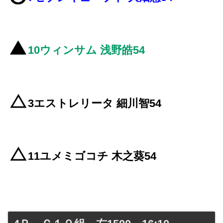
10ウィンサム 浅野皓54
3エストレリータ 細川智54
11ユメミゴコチ 木之葵54