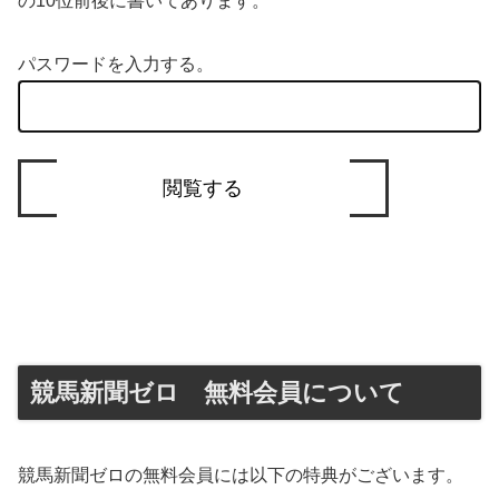
の10位前後に書いてあります。
パスワードを入力する。
競馬新聞ゼロ 無料会員について
競馬新聞ゼロの無料会員には以下の特典がございます。