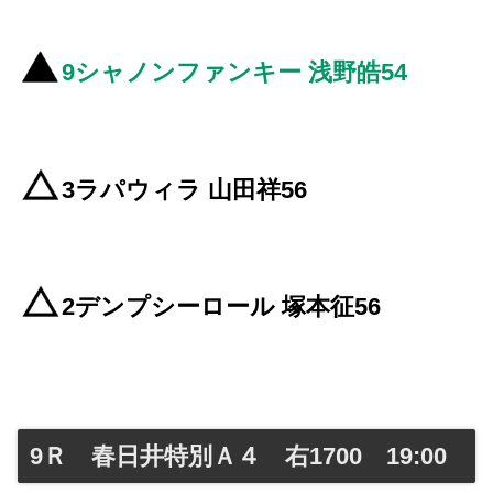
9シャノンファンキー 浅野皓54
3ラパウィラ 山田祥56
2デンプシーロール 塚本征56
9Ｒ 春日井特別Ａ４ 右1700 19:00