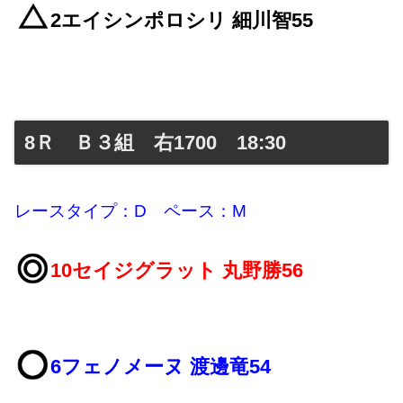
2エイシンポロシリ 細川智55
8Ｒ Ｂ３組 右1700 18:30
レースタイプ：D ペース：M
10セイジグラット 丸野勝56
6フェノメーヌ 渡邊竜54