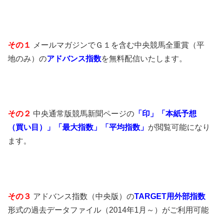
その１
メールマガジンでＧ１を含む中央競馬全重賞（平
地のみ）の
アドバンス指数
を無料配信いたします。
その２
中央通常版競馬新聞ページの
「印」「本紙予想
（買い目）」「最大指数」「平均指数」
が閲覧可能になり
ます。
その３
アドバンス指数（中央版）の
TARGET用外部指数
形式の過去データファイル（2014年1月～）がご利用可能