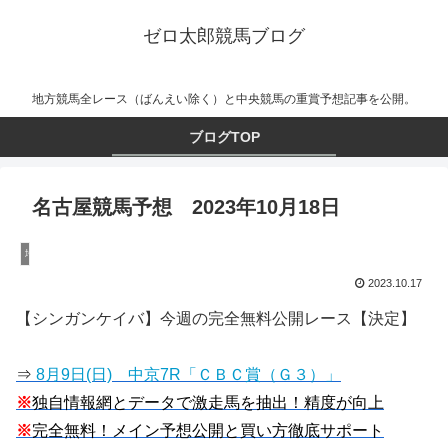
ゼロ太郎競馬ブログ
地方競馬全レース（ばんえい除く）と中央競馬の重賞予想記事を公開。
ブログTOP
名古屋競馬予想 2023年10月18日
地方競馬予想
2023.10.17
【シンガンケイバ】今週の完全無料公開レース【決定】
⇒
8月9日(日) 中京7R「ＣＢＣ賞（Ｇ３）」
※
独自情報網とデータで激走馬を抽出！精度が向上
※
完全無料！メイン予想公開と買い方徹底サポート