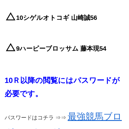
10シゲルオトコギ 山崎誠56
9ハーピーブロッサム 藤本現54
10Ｒ以降の閲覧にはパスワードが
必要です。
最強競馬ブロ
パスワードはコチラ ⇒⇒