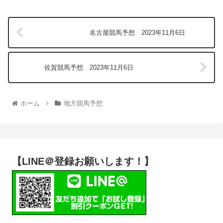
名古屋競馬予想 2023年11月6日
佐賀競馬予想 2023年11月6日
ホーム
地方競馬予想
【LINE＠登録お願いします！】