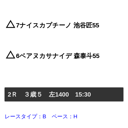
7ナイスカプチーノ 池谷匠55
6ベアヌカサナイデ 森泰斗55
2Ｒ ３歳５ 左1400 15:30
レースタイプ：B ペース：H