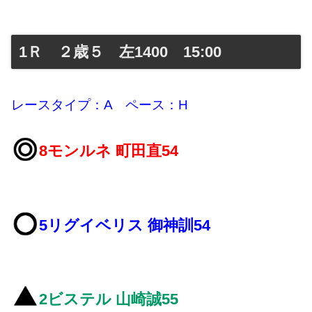
1Ｒ ２歳５ 左1400 15:00
レースタイプ：A ペース：H
8モンルネ 町田直54
5リグイベリス 御神訓54
2ビステル 山崎誠55