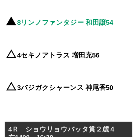
8リンノファンタジー 和田譲54
4セキノアトラス 増田充56
3バジガクシャーンス 神尾香50
4Ｒ ショウリョウバッタ賞２歳４