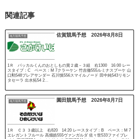
関連記事
佐賀競馬予想 2026年8月8日
地方競馬予想
1Ｒ パッカルくんのおとしもの賞２歳－３組 右1300 16:00 レー
スタイプ：C ペース：M 7クラーケン 竹吉徹555ルミナスブーケ 山
口勲548プレアサンダー 石川慎556スマイルノード 田中純543リモン
タセーラ 出水拓54 2...
園田競馬予想 2026年8月7日
地方競馬予想
1Ｒ Ｃ３ ３歳以上 右820 14:20 レースタイプ：B ペース：M 7
エレガントフルール 高畑皓555ヴァンガルダ 佐々世533ファイブレ