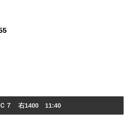
55
 右1400 11:40