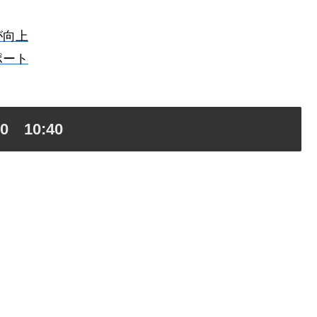
が向上
ポート
 10:40