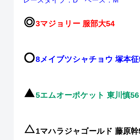
レースタイプ：D ペース：M
3マジョリー 服部大54
8メイブツシャチョウ 塚本征
5エムオーポケット 東川慎56
1マハラジャゴールド 藤原幹