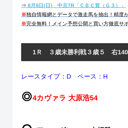
⇒
8月9日(日) 中京7R「ＣＢＣ賞（Ｇ３）」
※
独自情報網とデータで激走馬を抽出！精度
※
完全無料！メイン予想公開と買い方徹底サ
1Ｒ ３歳未勝利戦３歳５ 右1400
レースタイプ：D ペース：H
4カヴァラ 大原浩54