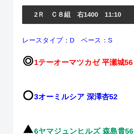
2Ｒ Ｃ８組 右1400 11:10
レースタイプ：D ペース：S
1テーオーマツカゼ 平瀬城56
3オーミルシア 深澤杏52
6ヤマジュンヒルズ 森島貴56