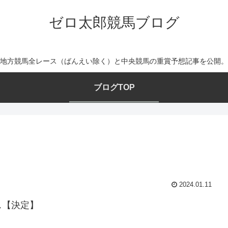
ゼロ太郎競馬ブログ
地方競馬全レース（ばんえい除く）と中央競馬の重賞予想記事を公開。
ブログTOP
2024.01.11
ス【決定】