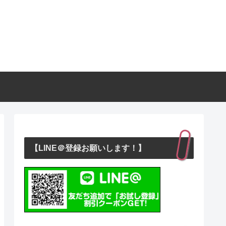
【LINE＠登録お願いします！】