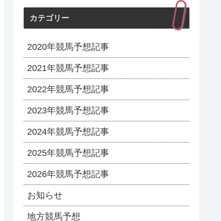
カテゴリー
2020年競馬予想記事
2021年競馬予想記事
2022年競馬予想記事
2023年競馬予想記事
2024年競馬予想記事
2025年競馬予想記事
2026年競馬予想記事
お知らせ
地方競馬予想