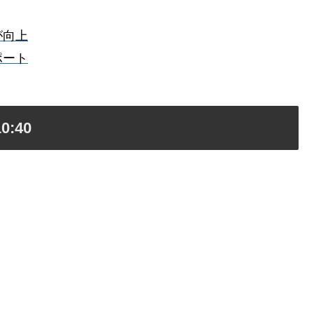
が向上
ポート
:40