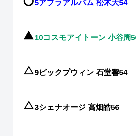
5アブラアルバム 松木大54
10コスモアイトーン 小谷周5
9ピックプウィン 石堂響54
3シェナオージ 高畑皓56