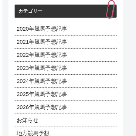
カテゴリー
2020年競馬予想記事
2021年競馬予想記事
2022年競馬予想記事
2023年競馬予想記事
2024年競馬予想記事
2025年競馬予想記事
2026年競馬予想記事
お知らせ
地方競馬予想