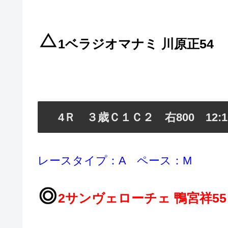
1ベラジオマナミ 川原正54
4Ｒ ３歳Ｃ１Ｃ２ 右800 12:1
レースタイプ：A ペース：M
2サンヴェローチェ 鴨宮祥55