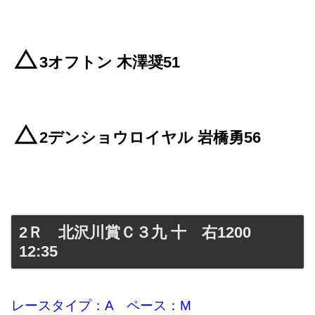
3オフトン 木澤奨51
2デンショウロイヤル 岩橋勇56
2Ｒ 北沢川賞Ｃ３九 十 右1200
12:35
レースタイプ：A ペース：M