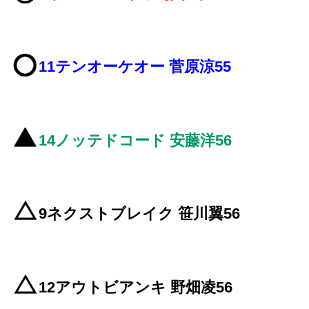
11テンオーケオー 菅原涼55
14ノッテドコード 安藤洋56
9ネクストブレイク 笹川翼56
12アウトビアンキ 野畑凌56