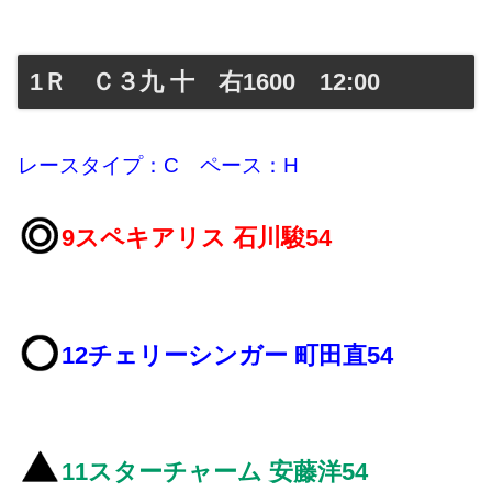
1Ｒ Ｃ３九 十 右1600 12:00
レースタイプ：C ペース：H
9スペキアリス 石川駿54
12チェリーシンガー 町田直54
11スターチャーム 安藤洋54