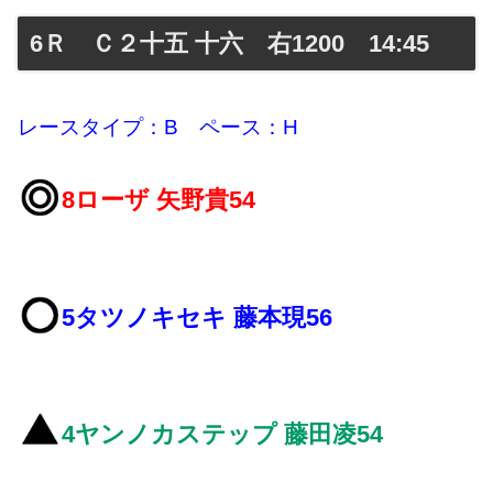
6Ｒ Ｃ２十五 十六 右1200 14:45
レースタイプ：B ペース：H
8ローザ 矢野貴54
5タツノキセキ 藤本現56
4ヤンノカステップ 藤田凌54