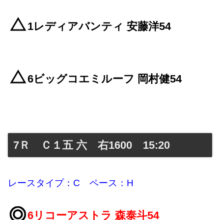
1レディアバンティ 安藤洋54
6ビッグコエミルーフ 岡村健54
7Ｒ Ｃ１五 六 右1600 15:20
レースタイプ：C ペース：H
6リコーアストラ 森泰斗54