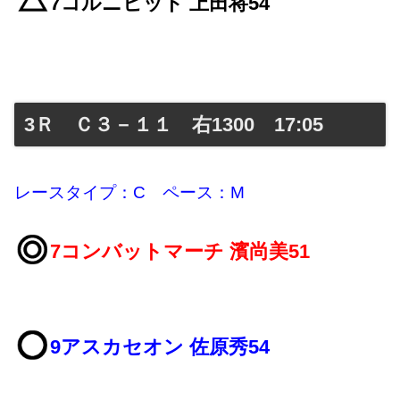
7コルニヒット 上田将54
3Ｒ Ｃ３－１１ 右1300 17:05
レースタイプ：C ペース：M
7コンバットマーチ 濱尚美51
9アスカセオン 佐原秀54