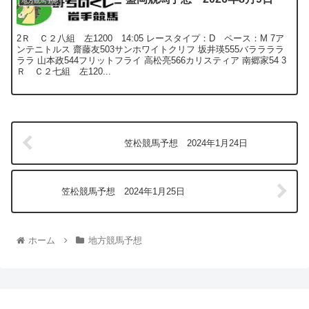
地方競馬予想
2Ｒ Ｃ２八組 左1200 14:05 レースタイプ：D ペース：M 7ア
ンテニトルス 齋藤友503サンホワイトクリフ 坂井瑛555バララララ
ララ 山本政544フリットフライ 高松亮566カリスティア 南郷家54 3
Ｒ Ｃ２七組 左120...
笠松競馬予想 2024年1月24日
笠松競馬予想 2024年1月25日
ホーム
地方競馬予想