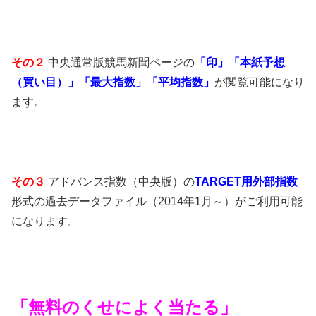
その２
中央通常版競馬新聞ページの
「印」「本紙予想
（買い目）」「最大指数」「平均指数」
が閲覧可能になり
ます。
その３
アドバンス指数（中央版）の
TARGET用外部指数
形式の過去データファイル（2014年1月～）がご利用可能
になります。
「無料のくせによく当たる」