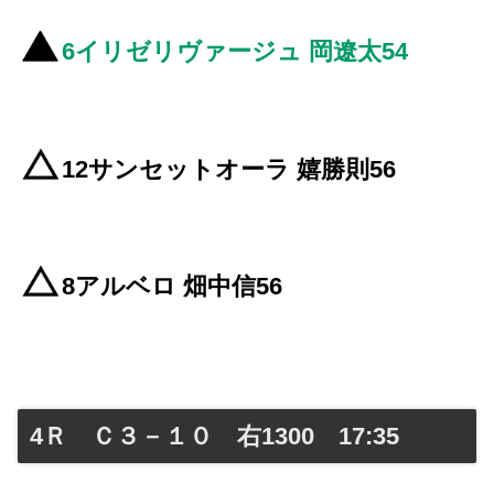
6イリゼリヴァージュ 岡遼太54
12サンセットオーラ 嬉勝則56
8アルベロ 畑中信56
4Ｒ Ｃ３－１０ 右1300 17:35