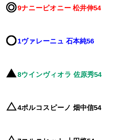
9ナニーピオニー 松井伸54
1ヴァレーニュ 石本純56
8ウインヴィオラ 佐原秀54
4ポルコスピーノ 畑中信54