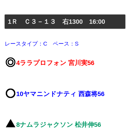
1Ｒ Ｃ３－１３ 右1300 16:00
レースタイプ：C ペース：S
4ララプロフォン 宮川実56
10ヤマニンドナティ 西森将56
8ナムラジャクソン 松井伸56