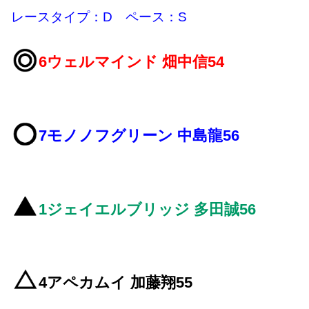
レースタイプ：D ペース：S
6ウェルマインド 畑中信54
7モノノフグリーン 中島龍56
1ジェイエルブリッジ 多田誠56
4アペカムイ 加藤翔55