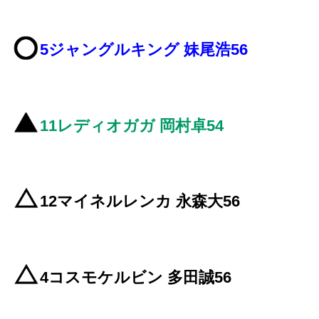
5ジャングルキング 妹尾浩56
11レディオガガ 岡村卓54
12マイネルレンカ 永森大56
4コスモケルビン 多田誠56