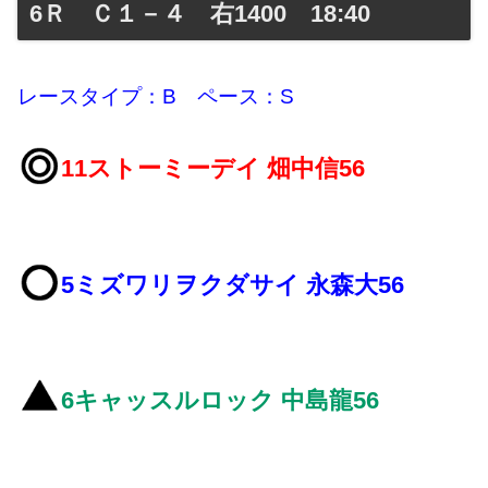
6Ｒ Ｃ１－４ 右1400 18:40
レースタイプ：B ペース：S
11ストーミーデイ 畑中信56
5ミズワリヲクダサイ 永森大56
6キャッスルロック 中島龍56