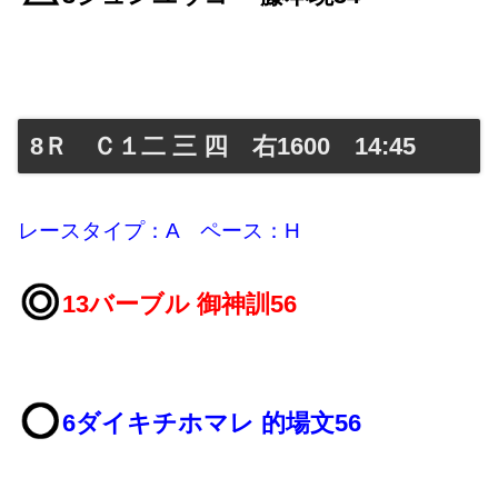
8Ｒ Ｃ１二 三 四 右1600 14:45
レースタイプ：A ペース：H
13バーブル 御神訓56
6ダイキチホマレ 的場文56