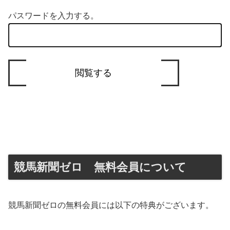
パスワードを入力する。
競馬新聞ゼロ 無料会員について
競馬新聞ゼロの無料会員には以下の特典がございます。