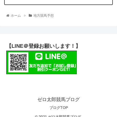
ホーム
地方競馬予想
【LINE＠登録お願いします！】
ゼロ太郎競馬ブログ
ブログTOP
© 2021 ゼロ太郎競馬ブログ.