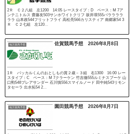
2Ｒ Ｃ２八組 左1200 14:05 レースタイプ：D ペース：M 7ア
ンテニトルス 齋藤友503サンホワイトクリフ 坂井瑛555バララララ
ララ 山本政544フリットフライ 高松亮566カリスティア 南郷家54 3
Ｒ Ｃ２七組 左120...
佐賀競馬予想 2026年8月8日
地方競馬予想
1Ｒ パッカルくんのおとしもの賞２歳－３組 右1300 16:00 レー
スタイプ：C ペース：M 7クラーケン 竹吉徹555ルミナスブーケ 山
口勲548プレアサンダー 石川慎556スマイルノード 田中純543リモン
タセーラ 出水拓54 2...
園田競馬予想 2026年8月7日
地方競馬予想