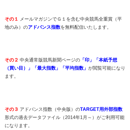
その１
メールマガジンでＧ１を含む中央競馬全重賞（平
地のみ）の
アドバンス指数
を無料配信いたします。
その２
中央通常版競馬新聞ページの
「印」「本紙予想
（買い目）」「最大指数」「平均指数」
が閲覧可能になり
ます。
その３
アドバンス指数（中央版）の
TARGET用外部指数
形式の過去データファイル（2014年1月～）がご利用可能
になります。