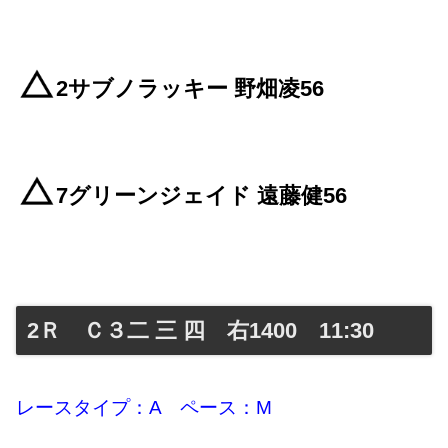
2サブノラッキー 野畑凌56
7グリーンジェイド 遠藤健56
2Ｒ Ｃ３二 三 四 右1400 11:30
レースタイプ：A ペース：M