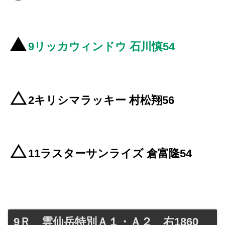
9リッカウィンドウ 石川慎54
2キリシマラッキー 村松翔56
11ラスターサンライズ 倉富隆54
9Ｒ 雲仙岳特別Ａ１・Ａ２ 右1860