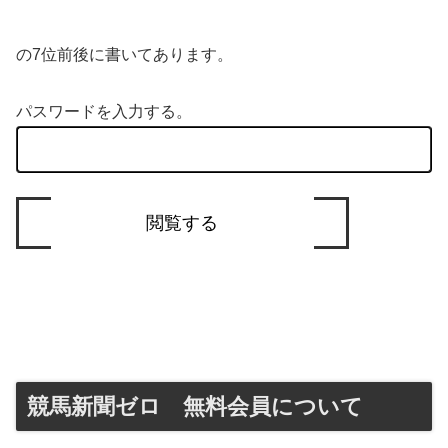
の7位前後に書いてあります。
パスワードを入力する。
競馬新聞ゼロ 無料会員について