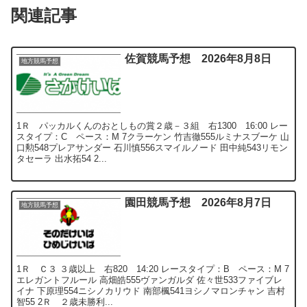
関連記事
佐賀競馬予想 2026年8月8日
地方競馬予想
1Ｒ パッカルくんのおとしもの賞２歳－３組 右1300 16:00 レー
スタイプ：C ペース：M 7クラーケン 竹吉徹555ルミナスブーケ 山
口勲548プレアサンダー 石川慎556スマイルノード 田中純543リモン
タセーラ 出水拓54 2...
園田競馬予想 2026年8月7日
地方競馬予想
1Ｒ Ｃ３ ３歳以上 右820 14:20 レースタイプ：B ペース：M 7
エレガントフルール 高畑皓555ヴァンガルダ 佐々世533ファイブレ
イナ 下原理554ニシノカリウド 南部楓541ヨシノマロンチャン 吉村
智55 2Ｒ ２歳未勝利...