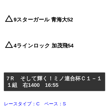
9スターガール 青海大52
4ラインロック 加茂飛54
7Ｒ そして輝く！ミノ連合杯Ｃ１－１
１組 右1400 16:55
レースタイプ：C ペース：S