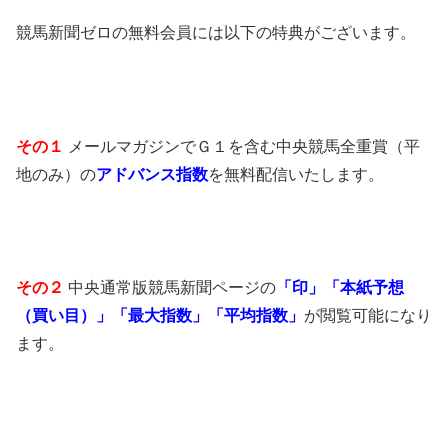
競馬新聞ゼロの無料会員には以下の特典がございます。
その１
メールマガジンでＧ１を含む中央競馬全重賞（平
地のみ）の
アドバンス指数
を無料配信いたします。
その２
中央通常版競馬新聞ページの
「印」「本紙予想
（買い目）」「最大指数」「平均指数」
が閲覧可能になり
ます。