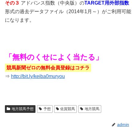
その３
アドバンス指数（中央版）の
TARGET用外部指数
形式の過去データファイル（2014年1月～）がご利用可能
になります。
「無料のくせによく当たる」
競馬新聞ゼロの無料会員登録はコチラ
⇒
http://bit.ly/keiba0muryou
地方競馬予想
予想
佐賀競馬
地方競馬
admin