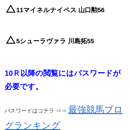
11マイネルナイペス 山口勲56
5シューラヴァラ 川島拓55
10Ｒ以降の閲覧にはパスワードが
必要です。
最強競馬ブロ
パスワードはコチラ ⇒⇒
グランキング