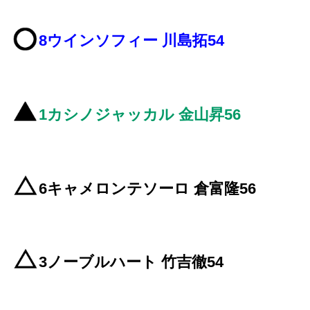
8ウインソフィー 川島拓54
1カシノジャッカル 金山昇56
6キャメロンテソーロ 倉富隆56
3ノーブルハート 竹吉徹54