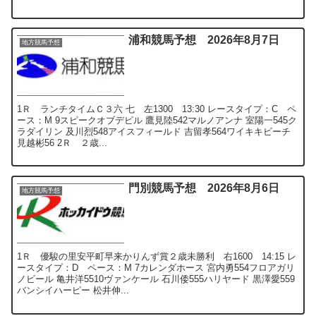
浦和競馬予想 2026年8月7日
地方競馬予想
1Ｒ ランチタイムＣ３六 七 左1300 13:30 レースタイプ：C ペ
ース：M 9スピークオブデビル 鷹見陸542マルノアンナ 室陽一545ク
ラダイリン 及川烈548アイスフィールド 吉留孝564ワイキキビーチ
見越彬56 2Ｒ ２歳...
門別競馬予想 2026年8月6日
地方競馬予想
1Ｒ 優駿の里安平町早来かりんず賞２歳未勝利 右1600 14:15 レ
ースタイプ：D ペース：M 7カレンダホース 宮内勇554フロアガリ
ノビール 亀井洋5510ヴァンケール 石川倭555ハリヤード 黒澤愛559
バンシイハーピー 松井伸...