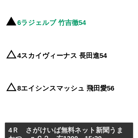
6ラジェルブ 竹吉徹54
4スカイヴィーナス 長田進54
8エイシンスマッシュ 飛田愛56
4Ｒ さがけいば無料ネット新聞うま