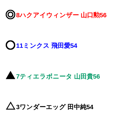
8ハクアイウィンザー 山口勲56
11ミンクス 飛田愛54
7ティエラボニータ 山田貴56
3ワンダーエッグ 田中純54