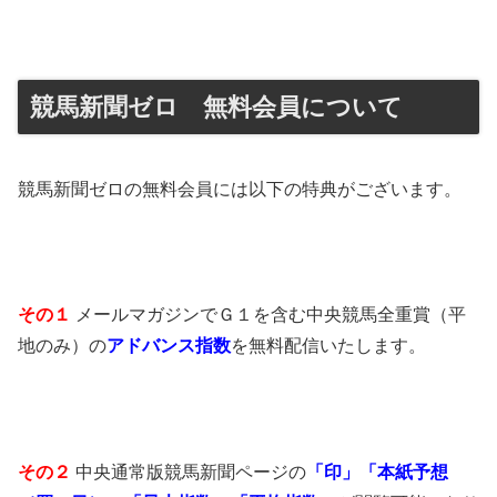
競馬新聞ゼロ 無料会員について
競馬新聞ゼロの無料会員には以下の特典がございます。
その１
メールマガジンでＧ１を含む中央競馬全重賞（平
地のみ）の
アドバンス指数
を無料配信いたします。
その２
中央通常版競馬新聞ページの
「印」「本紙予想