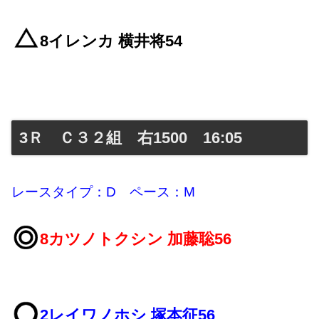
8イレンカ 横井将54
3Ｒ Ｃ３２組 右1500 16:05
レースタイプ：D ペース：M
8カツノトクシン 加藤聡56
2レイワノホシ 塚本征56