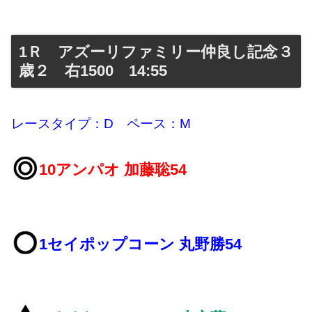
1Ｒ アズーリファミリー仲良し記念３
歳２ 右1500 14:55
レースタイプ：D ペース：M
10アンパオ 加藤聡54
1セイポップコーン 丸野勝54