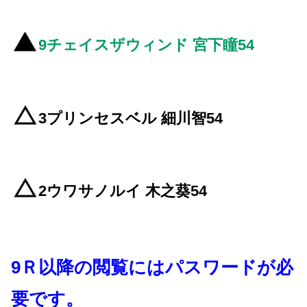
9チェイスザウィンド 宮下瞳54
3プリンセスベル 細川智54
2ウワサノルイ 木之葵54
9Ｒ以降の閲覧にはパスワードが必
要です。