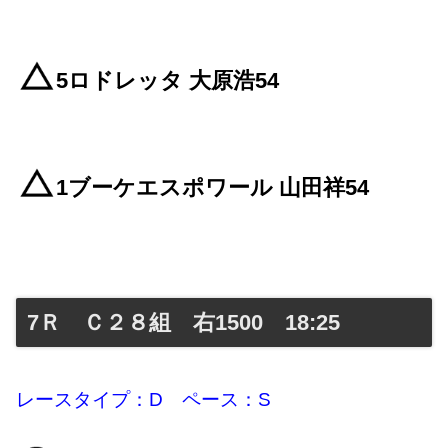
5ロドレッタ 大原浩54
1ブーケエスポワール 山田祥54
7Ｒ Ｃ２８組 右1500 18:25
レースタイプ：D ペース：S