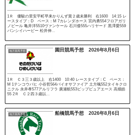
1Ｒ 優駿の里安平町早来かりんず賞２歳未勝利 右1600 14:15 レ
ースタイプ：D ペース：M 7カレンダホース 宮内勇554フロアガリ
ノビール 亀井洋5510ヴァンケール 石川倭555ハリヤード 黒澤愛559
バンシイハーピー 松井伸...
園田競馬予想 2026年8月6日
地方競馬予想
1Ｒ Ｃ３三３歳以上 右1400 10:40 レースタイプ：C ペース：
M 1テンコウバヒ 小谷哲564バイオサファイア 土方颯552タイキクロ
ニクル 永井孝577アルリフラ 廣瀬航553ビップピュアエース 高畑皓
55 2Ｒ Ｃ２四３歳以...
船橋競馬予想 2026年8月6日
地方競馬予想