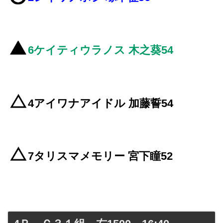
6ケイティウラノス 木之葵54
4アイワナアイドル 加藤誓54
7タリスマメモリー 宮下瞳52