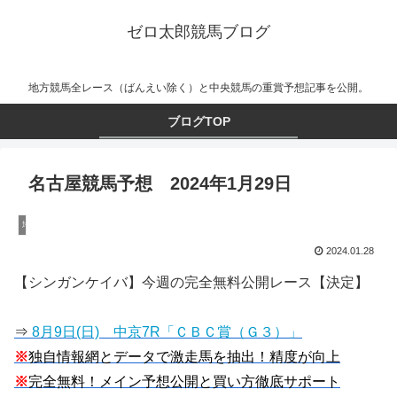
ゼロ太郎競馬ブログ
地方競馬全レース（ばんえい除く）と中央競馬の重賞予想記事を公開。
ブログTOP
名古屋競馬予想 2024年1月29日
地方競馬予想
2024.01.28
【シンガンケイバ】今週の完全無料公開レース【決定】
⇒
8月9日(日) 中京7R「ＣＢＣ賞（Ｇ３）」
※
独自情報網とデータで激走馬を抽出！精度が向上
※
完全無料！メイン予想公開と買い方徹底サポート