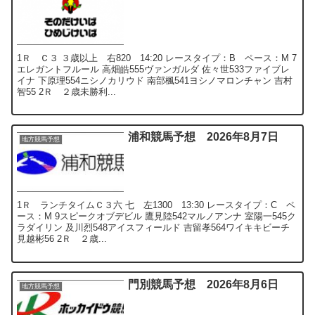
1Ｒ Ｃ３ ３歳以上 右820 14:20 レースタイプ：B ペース：M 7
エレガントフルール 高畑皓555ヴァンガルダ 佐々世533ファイブレ
イナ 下原理554ニシノカリウド 南部楓541ヨシノマロンチャン 吉村
智55 2Ｒ ２歳未勝利...
浦和競馬予想 2026年8月7日
地方競馬予想
1Ｒ ランチタイムＣ３六 七 左1300 13:30 レースタイプ：C ペ
ース：M 9スピークオブデビル 鷹見陸542マルノアンナ 室陽一545ク
ラダイリン 及川烈548アイスフィールド 吉留孝564ワイキキビーチ
見越彬56 2Ｒ ２歳...
門別競馬予想 2026年8月6日
地方競馬予想