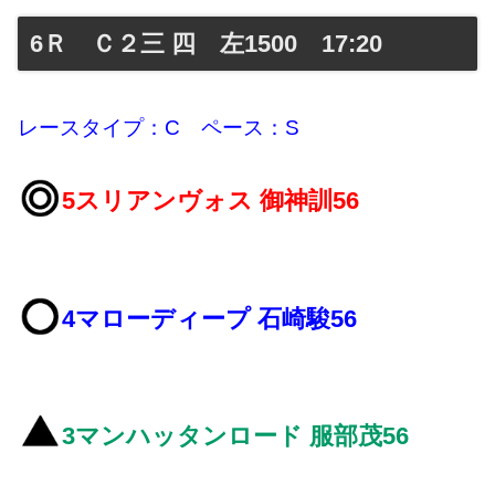
6Ｒ Ｃ２三 四 左1500 17:20
レースタイプ：C ペース：S
5スリアンヴォス 御神訓56
4マローディープ 石崎駿56
3マンハッタンロード 服部茂56