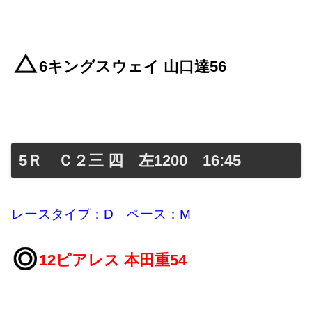
6キングスウェイ 山口達56
5Ｒ Ｃ２三 四 左1200 16:45
レースタイプ：D ペース：M
12ピアレス 本田重54