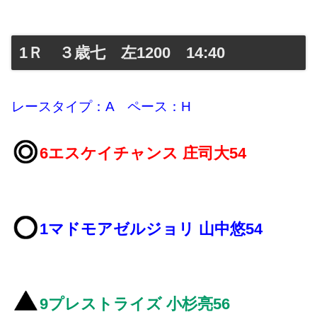
1Ｒ ３歳七 左1200 14:40
レースタイプ：A ペース：H
6エスケイチャンス 庄司大54
1マドモアゼルジョリ 山中悠54
9プレストライズ 小杉亮56