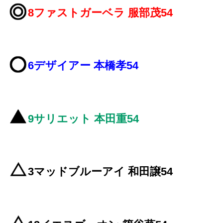
8ファストガーベラ 服部茂54
6デザイアー 本橋孝54
9サリエット 本田重54
3マッドブルーアイ 和田譲54