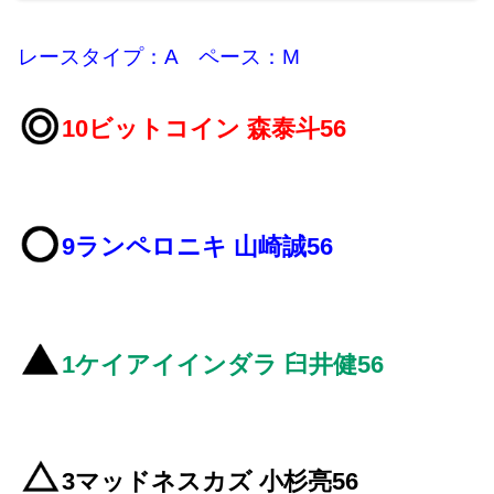
レースタイプ：A ペース：M
10ビットコイン 森泰斗56
9ランペロニキ 山崎誠56
1ケイアイインダラ 臼井健56
3マッドネスカズ 小杉亮56