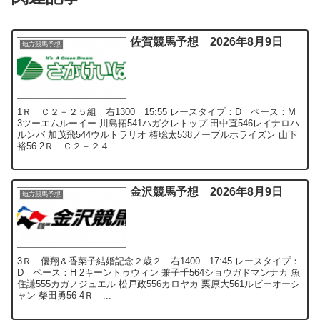
佐賀競馬予想 2026年8月9日
地方競馬予想
1Ｒ Ｃ２－２５組 右1300 15:55 レースタイプ：D ペース：M
3ツーエムルーイー 川島拓541ハガクレトップ 田中直546レイナロハ
ルンバ 加茂飛544ウルトラリオ 椿聡太538ノーブルホライズン 山下
裕56 2Ｒ Ｃ２－２４...
金沢競馬予想 2026年8月9日
地方競馬予想
3Ｒ 優翔＆香菜子結婚記念２歳２ 右1400 17:45 レースタイプ：
D ペース：H 2キーントゥウィン 兼子千564ショウガドマンナカ 魚
住謙555カガノジュエル 松戸政556カロヤカ 栗原大561ルビーオーシ
ャン 柴田勇56 4Ｒ ...