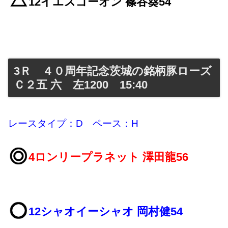
12イエスゴーオン 篠谷葵54
3Ｒ ４０周年記念茨城の銘柄豚ローズ
Ｃ２五 六 左1200 15:40
レースタイプ：D ペース：H
4ロンリープラネット 澤田龍56
12シャオイーシャオ 岡村健54