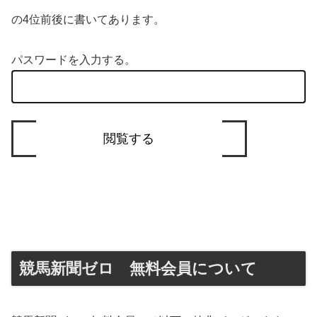
の4位前後に書いてあります。
パスワードを入力する。
競馬新聞ゼロ 無料会員について