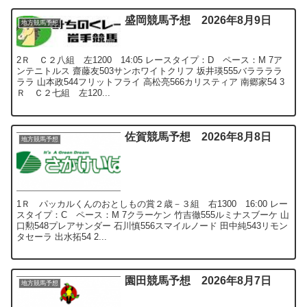
盛岡競馬予想 2026年8月9日
地方競馬予想
2Ｒ Ｃ２八組 左1200 14:05 レースタイプ：D ペース：M 7ア
ンテニトルス 齋藤友503サンホワイトクリフ 坂井瑛555バララララ
ララ 山本政544フリットフライ 高松亮566カリスティア 南郷家54 3
Ｒ Ｃ２七組 左120...
佐賀競馬予想 2026年8月8日
地方競馬予想
1Ｒ パッカルくんのおとしもの賞２歳－３組 右1300 16:00 レー
スタイプ：C ペース：M 7クラーケン 竹吉徹555ルミナスブーケ 山
口勲548プレアサンダー 石川慎556スマイルノード 田中純543リモン
タセーラ 出水拓54 2...
園田競馬予想 2026年8月7日
地方競馬予想