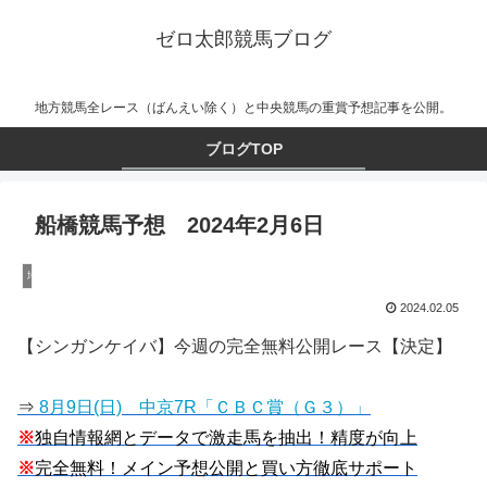
ゼロ太郎競馬ブログ
地方競馬全レース（ばんえい除く）と中央競馬の重賞予想記事を公開。
ブログTOP
船橋競馬予想 2024年2月6日
地方競馬予想
2024.02.05
【シンガンケイバ】今週の完全無料公開レース【決定】
⇒
8月9日(日) 中京7R「ＣＢＣ賞（Ｇ３）」
※
独自情報網とデータで激走馬を抽出！精度が向上
※
完全無料！メイン予想公開と買い方徹底サポート