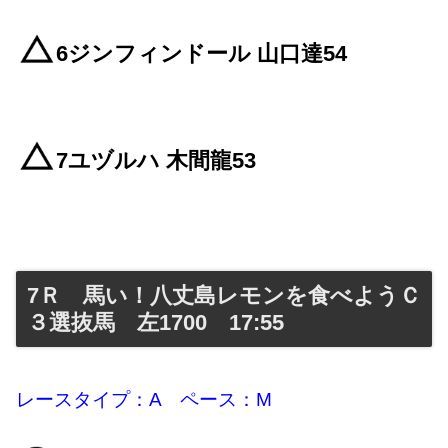
6ジンフィンドール 山口達54
7ユヅルハ 木間龍53
7Ｒ 馬い！八丈島レモンを食べようＣ
３選抜馬 左1700 17:55
レースタイプ：A ペース：M