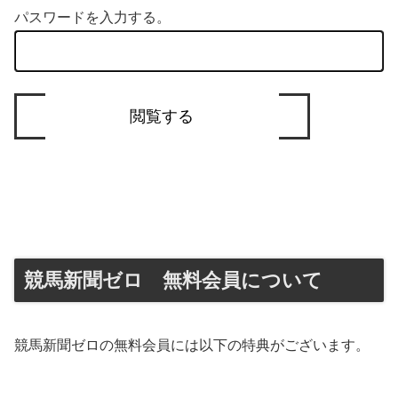
パスワードを入力する。
競馬新聞ゼロ 無料会員について
競馬新聞ゼロの無料会員には以下の特典がございます。