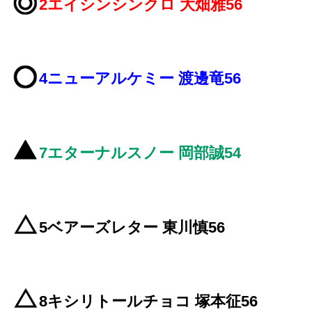
2エイシンシンクロ 大畑雅56
4ニューアルケミー 渡邊竜56
7エターナルスノー 岡部誠54
5ベアーズレター 東川慎56
8キシリトールチョコ 塚本征56