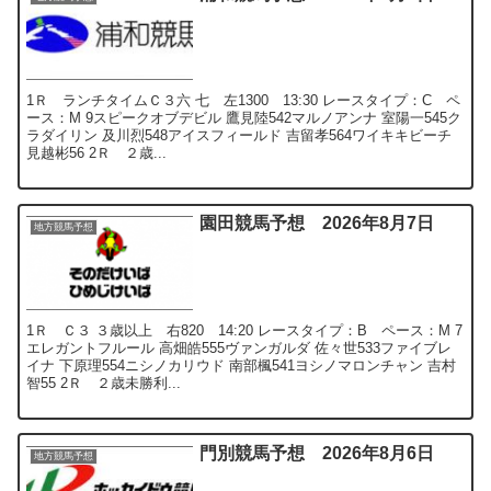
1Ｒ ランチタイムＣ３六 七 左1300 13:30 レースタイプ：C ペ
ース：M 9スピークオブデビル 鷹見陸542マルノアンナ 室陽一545ク
ラダイリン 及川烈548アイスフィールド 吉留孝564ワイキキビーチ
見越彬56 2Ｒ ２歳...
園田競馬予想 2026年8月7日
地方競馬予想
1Ｒ Ｃ３ ３歳以上 右820 14:20 レースタイプ：B ペース：M 7
エレガントフルール 高畑皓555ヴァンガルダ 佐々世533ファイブレ
イナ 下原理554ニシノカリウド 南部楓541ヨシノマロンチャン 吉村
智55 2Ｒ ２歳未勝利...
門別競馬予想 2026年8月6日
地方競馬予想