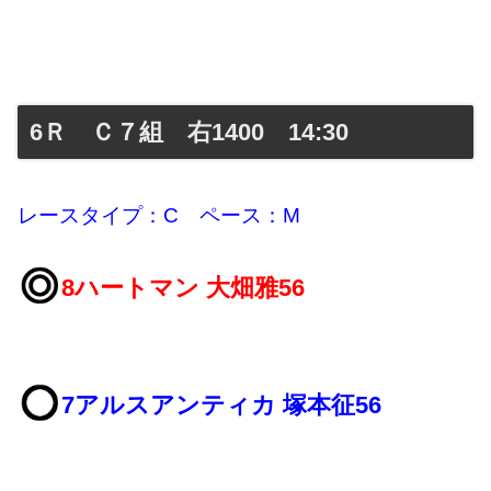
6Ｒ Ｃ７組 右1400 14:30
レースタイプ：C ペース：M
8ハートマン 大畑雅56
7アルスアンティカ 塚本征56