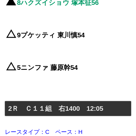
8ハクズイショウ 塚本征56
9プケッティ 東川慎54
5ニンファ 藤原幹54
2Ｒ Ｃ１１組 右1400 12:05
レースタイプ：C ペース：H