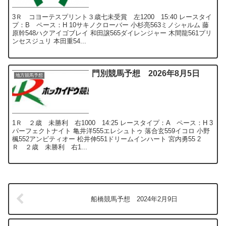
3Ｒ コヨーテスプリント３歳七未受賞 左1200 15:40 レースタイ
プ：B ペース：H 10サキノクローバー 小杉亮563ミノシャルム 藤
原幹548ハクアイゴブレイ 和田譲565ダイレンジャー 木間龍561プリ
ンセスジュリ 本田重54...
門別競馬予想 2026年8月5日
地方競馬予想
1Ｒ ２歳 未勝利 右1000 14:25 レースタイプ：A ペース：H 3
パーフェクトナイト 亀井洋555エレシュトゥ 落合玄559イコロ 小野
楓552アンビティオー 松井伸551ドリームインハート 宮内勇55 2
Ｒ ２歳 未勝利 右1...
船橋競馬予想 2024年2月9日