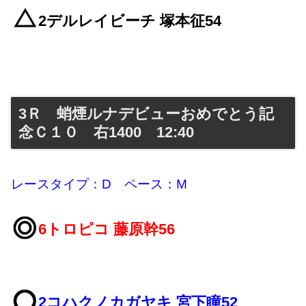
2デルレイビーチ 塚本征54
3Ｒ 蛸煙ルナデビューおめでとう記
念Ｃ１０ 右1400 12:40
レースタイプ：D ペース：M
6トロピコ 藤原幹56
2コハクノカガヤキ 宮下瞳52