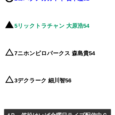
5リックトラチャン 大原浩54
7ニホンピロパークス 森島貴54
3デクラーク 細川智56