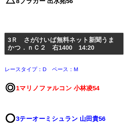
8ブラカー 出水拓56
3Ｒ さがけいば無料ネット新聞うま
かつ．ｎＣ２ 右1400 14:20
レースタイプ：D ペース：M
1マリノファルコン 小林凌54
3テーオーミシュラン 山田貴56