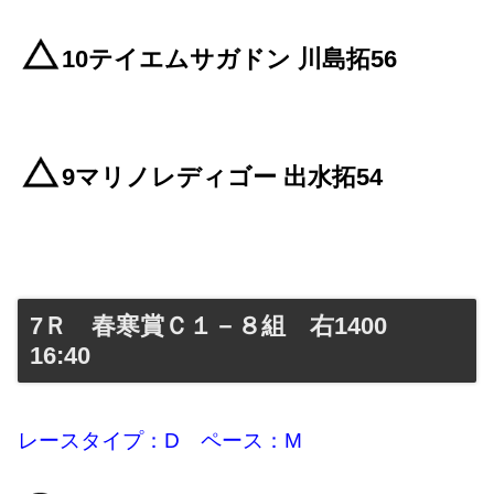
10テイエムサガドン 川島拓56
9マリノレディゴー 出水拓54
7Ｒ 春寒賞Ｃ１－８組 右1400
16:40
レースタイプ：D ペース：M