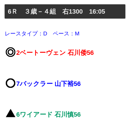
6Ｒ ３歳－４組 右1300 16:05
レースタイプ：D ペース：M
2ベートーヴェン 石川倭56
7バックラー 山下裕56
6ワイアード 石川慎56