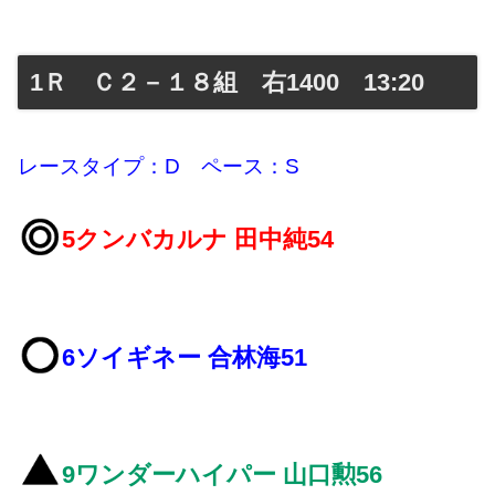
1Ｒ Ｃ２－１８組 右1400 13:20
レースタイプ：D ペース：S
5クンバカルナ 田中純54
6ソイギネー 合林海51
9ワンダーハイパー 山口勲56