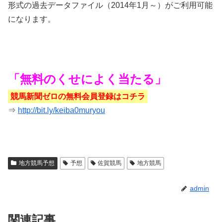
形式の過去データファイル（2014年1月～）がご利用可能
になります。
「無料のくせによく当たる」
競馬新聞ゼロの無料会員登録はコチラ
⇒
http://bit.ly/keiba0muryou
地方競馬予想
予想
佐賀競馬
地方競馬
admin
関連記事