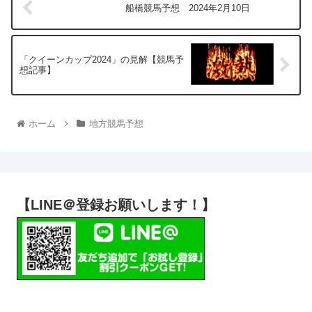
船橋競馬予想 2024年2月10日
「クイーンカップ2024」の見解【競馬予
想記事】
ホーム
地方競馬予想
【LINE＠登録お願いします！】