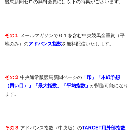
競馬新聞ゼロの無料会員には以下の特典がございます。
その１
メールマガジンでＧ１を含む中央競馬全重賞（平
地のみ）の
アドバンス指数
を無料配信いたします。
その２
中央通常版競馬新聞ページの
「印」「本紙予想
（買い目）」「最大指数」「平均指数」
が閲覧可能になり
ます。
その３
アドバンス指数（中央版）の
TARGET用外部指数