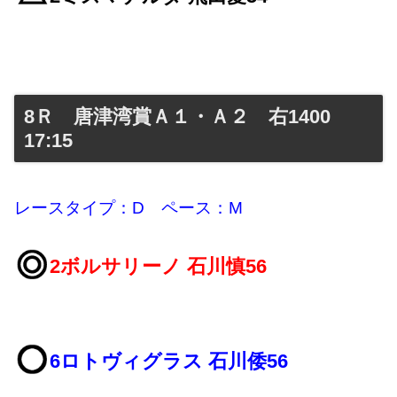
8Ｒ 唐津湾賞Ａ１・Ａ２ 右1400
17:15
レースタイプ：D ペース：M
2ボルサリーノ 石川慎56
6ロトヴィグラス 石川倭56