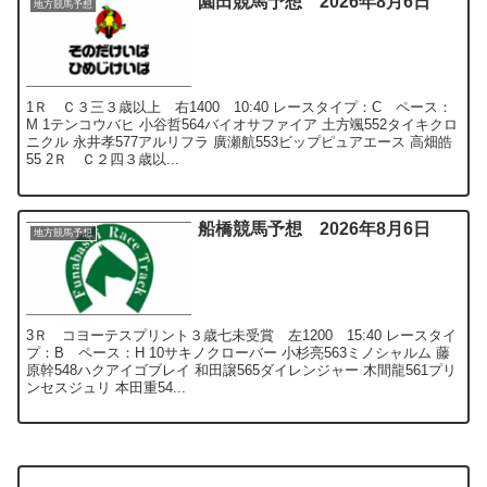
園田競馬予想 2026年8月6日
地方競馬予想
1Ｒ Ｃ３三３歳以上 右1400 10:40 レースタイプ：C ペース：
M 1テンコウバヒ 小谷哲564バイオサファイア 土方颯552タイキクロ
ニクル 永井孝577アルリフラ 廣瀬航553ビップピュアエース 高畑皓
55 2Ｒ Ｃ２四３歳以...
船橋競馬予想 2026年8月6日
地方競馬予想
3Ｒ コヨーテスプリント３歳七未受賞 左1200 15:40 レースタイ
プ：B ペース：H 10サキノクローバー 小杉亮563ミノシャルム 藤
原幹548ハクアイゴブレイ 和田譲565ダイレンジャー 木間龍561プリ
ンセスジュリ 本田重54...