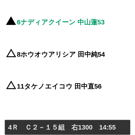
6ナディアクイーン 中山蓮53
8ホウオウアリシア 田中純54
11タケノエイコウ 田中直56
4Ｒ Ｃ２－１５組 右1300 14:55