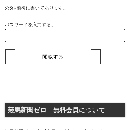
の6位前後に書いてあります。
パスワードを入力する。
競馬新聞ゼロ 無料会員について