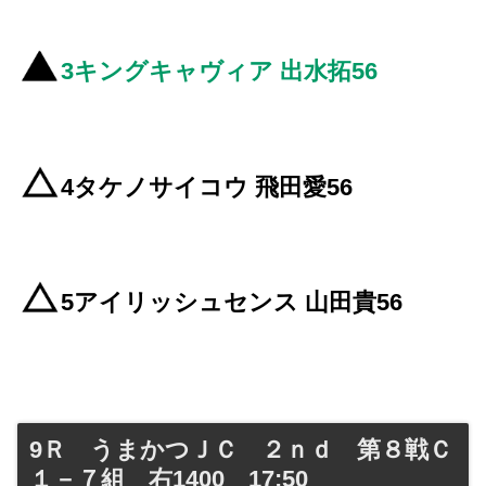
3キングキャヴィア 出水拓56
4タケノサイコウ 飛田愛56
5アイリッシュセンス 山田貴56
9Ｒ うまかつＪＣ ２ｎｄ 第８戦Ｃ
１－７組 右1400 17:50