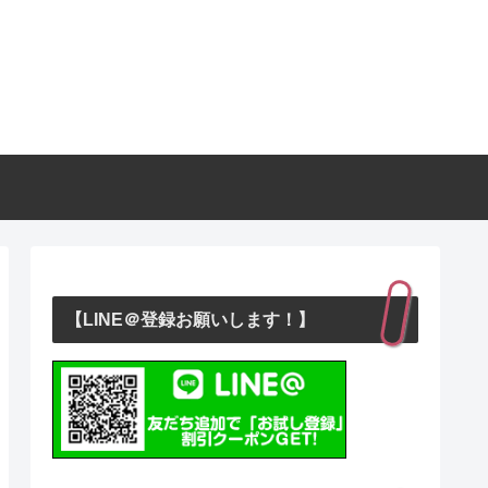
【LINE＠登録お願いします！】