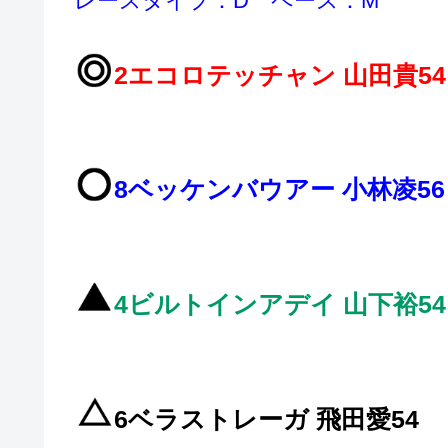
レースタイプ：D ペース：M
2エコロテッチャン 山田貴54
8ベッケンバウアー 小林凌56
4ビルトインアデイ 山下裕54
6ベラストレーガ 飛田愛54