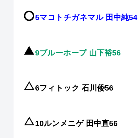
5マコトチガネマル 田中純54
9ブルーホープ 山下裕56
6フィトック 石川倭56
10ルンメニゲ 田中直56