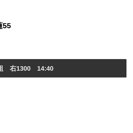
55
1300 14:40