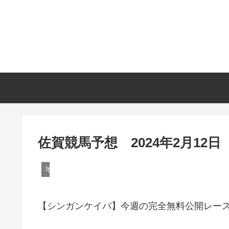
佐賀競馬予想 2024年2月12日
地方競馬予想
【シンガンケイバ】今週の完全無料公開レー