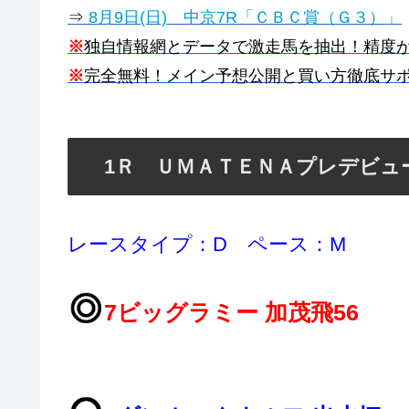
⇒
8月9日(日) 中京7R「ＣＢＣ賞（Ｇ３）」
※
独自情報網とデータで激走馬を抽出！精度
※
完全無料！メイン予想公開と買い方徹底サ
1Ｒ ＵＭＡＴＥＮＡプレデビュー記
レースタイプ：D ペース：M
7ビッグラミー 加茂飛56