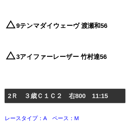
9テンマダイウェーヴ 渡瀬和56
3アイファーレーザー 竹村達56
2Ｒ ３歳Ｃ１Ｃ２ 右800 11:15
レースタイプ：A ペース：M