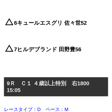
6キュールエスグリ 佐々世52
7ヒルデブランド 田野豊56
9Ｒ Ｃ１ ４歳以上特別 右1800
15:05
レースタイプ：D ペース：M