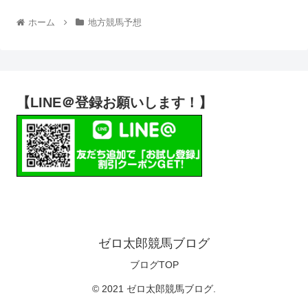
ホーム
地方競馬予想
【LINE＠登録お願いします！】
ゼロ太郎競馬ブログ
ブログTOP
© 2021 ゼロ太郎競馬ブログ.