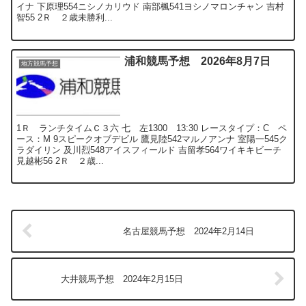
イナ 下原理554ニシノカリウド 南部楓541ヨシノマロンチャン 吉村
智55 2Ｒ ２歳未勝利...
浦和競馬予想 2026年8月7日
地方競馬予想
1Ｒ ランチタイムＣ３六 七 左1300 13:30 レースタイプ：C ペ
ース：M 9スピークオブデビル 鷹見陸542マルノアンナ 室陽一545ク
ラダイリン 及川烈548アイスフィールド 吉留孝564ワイキキビーチ
見越彬56 2Ｒ ２歳...
名古屋競馬予想 2024年2月14日
大井競馬予想 2024年2月15日