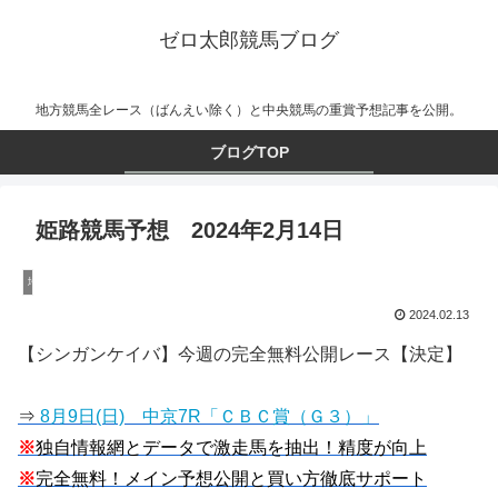
ゼロ太郎競馬ブログ
地方競馬全レース（ばんえい除く）と中央競馬の重賞予想記事を公開。
ブログTOP
姫路競馬予想 2024年2月14日
地方競馬予想
2024.02.13
【シンガンケイバ】今週の完全無料公開レース【決定】
⇒
8月9日(日) 中京7R「ＣＢＣ賞（Ｇ３）」
※
独自情報網とデータで激走馬を抽出！精度が向上
※
完全無料！メイン予想公開と買い方徹底サポート