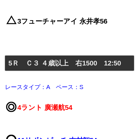
3フューチャーアイ 永井孝56
5Ｒ Ｃ３ ４歳以上 右1500 12:50
レースタイプ：A ペース：S
4ラント 廣瀬航54