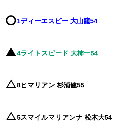
1ディーエスビー 大山龍54
4ライトスピード 大柿一54
8ヒマリアン 杉浦健55
5スマイルマリアンナ 松木大54