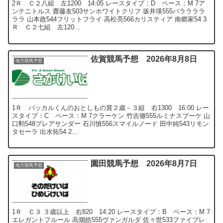
2Ｒ Ｃ２八組 左1200 14:05 レースタイプ：D ペース：M 7ア
ンテニトルス 齋藤友503サンホワイトクリフ 坂井瑛555バララララ
ララ 山本政544フリットフライ 高松亮566カリスティア 南郷家54 3
Ｒ Ｃ２七組 左120...
佐賀競馬予想 2026年8月8日
地方競馬予想
1Ｒ パッカルくんのおとしもの賞２歳－３組 右1300 16:00 レー
スタイプ：C ペース：M 7クラーケン 竹吉徹555ルミナスブーケ 山
口勲548プレアサンダー 石川慎556スマイルノード 田中純543リモン
タセーラ 出水拓54 2...
園田競馬予想 2026年8月7日
地方競馬予想
1Ｒ Ｃ３ ３歳以上 右820 14:20 レースタイプ：B ペース：M 7
エレガントフルール 高畑皓555ヴァンガルダ 佐々世533ファイブレ