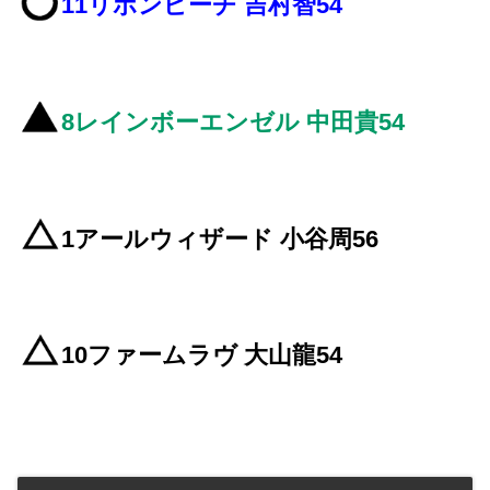
11リボンピーチ 吉村智54
8レインボーエンゼル 中田貴54
1アールウィザード 小谷周56
10ファームラヴ 大山龍54