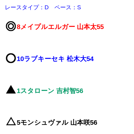
レースタイプ：D ペース：S
8メイプルエルガー 山本太55
10ラブキーセキ 松木大54
1スタローン 吉村智56
5モンシュヴァル 山本咲56