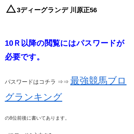
3ディーグランデ 川原正56
10Ｒ以降の閲覧にはパスワードが
必要です。
最強競馬ブロ
パスワードはコチラ ⇒⇒
グランキング
の8位前後に書いてあります。