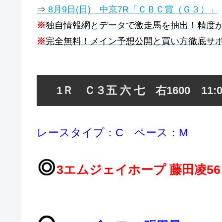
⇒
8月9日(日) 中京7R「ＣＢＣ賞（Ｇ３）」
※
独自情報網とデータで激走馬を抽出！精度
※
完全無料！メイン予想公開と買い方徹底サ
1Ｒ Ｃ３五 六 七 右1600 11:0
レースタイプ：C ペース：M
3エムジェイホープ 藤田凌56