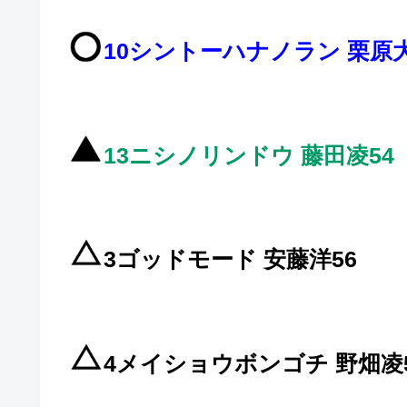
10シントーハナノラン 栗原大
13ニシノリンドウ 藤田凌54
3ゴッドモード 安藤洋56
4メイショウボンゴチ 野畑凌