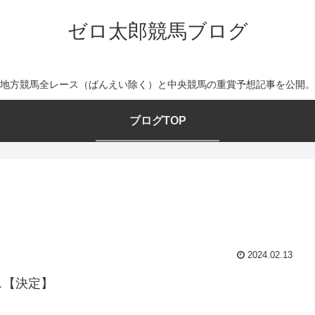
ゼロ太郎競馬ブログ
地方競馬全レース（ばんえい除く）と中央競馬の重賞予想記事を公開。
ブログTOP
2024.02.13
ス【決定】