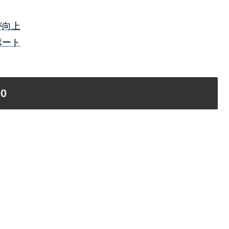
が向上
ポート
0