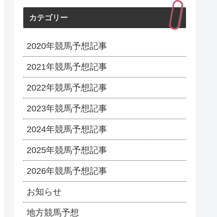
カテゴリー
2020年競馬予想記事
2021年競馬予想記事
2022年競馬予想記事
2023年競馬予想記事
2024年競馬予想記事
2025年競馬予想記事
2026年競馬予想記事
お知らせ
地方競馬予想