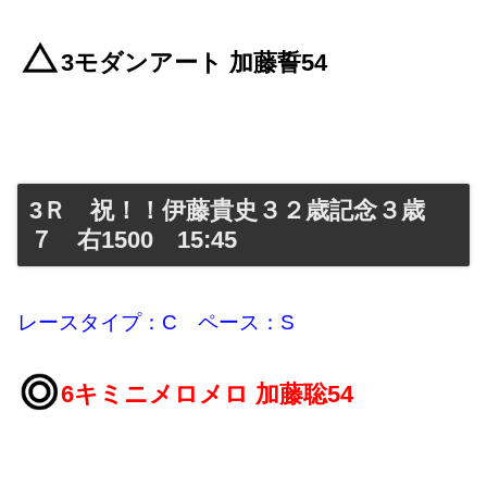
3モダンアート 加藤誓54
3Ｒ 祝！！伊藤貴史３２歳記念３歳
７ 右1500 15:45
レースタイプ：C ペース：S
6キミニメロメロ 加藤聡54