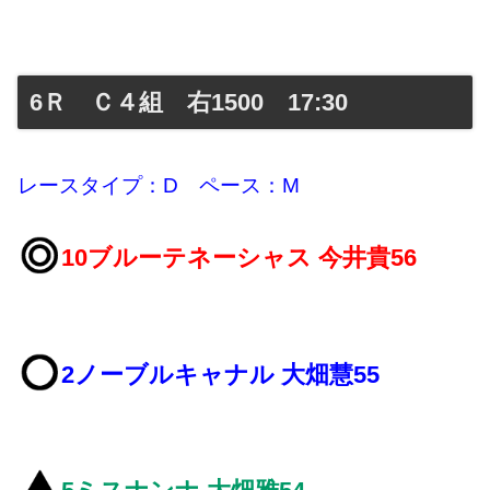
6Ｒ Ｃ４組 右1500 17:30
レースタイプ：D ペース：M
10ブルーテネーシャス 今井貴56
2ノーブルキャナル 大畑慧55