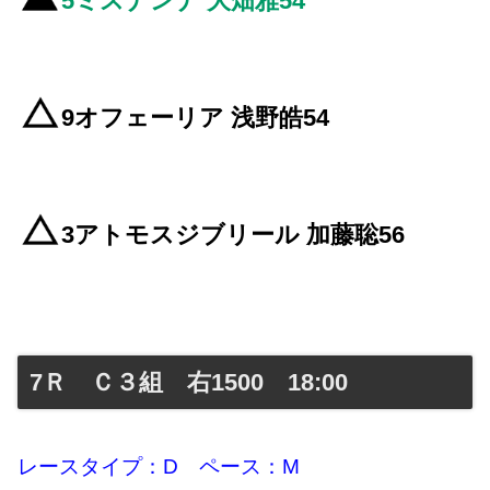
5ミスナンナ 大畑雅54
9オフェーリア 浅野皓54
3アトモスジブリール 加藤聡56
7Ｒ Ｃ３組 右1500 18:00
レースタイプ：D ペース：M