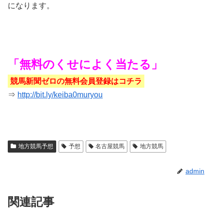
になります。
「無料のくせによく当たる」
競馬新聞ゼロの無料会員登録はコチラ
⇒
http://bit.ly/keiba0muryou
地方競馬予想
予想
名古屋競馬
地方競馬
admin
関連記事