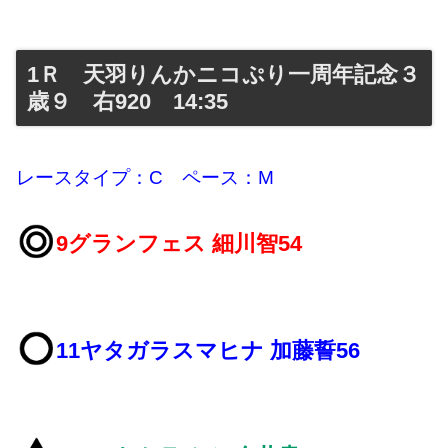
1Ｒ 天羽りんかニコぷり一周年記念３
歳９ 右920 14:35
レースタイプ：C ペース：M
9グランフェス 細川智54
11ヤタガラスマヒナ 加藤誓56