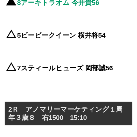
8アーキトラオム 今井貴56
5ビービークイーン 横井将54
7スティールヒューズ 岡部誠56
2Ｒ アノマリーマーケティング１周
年３歳８ 右1500 15:10