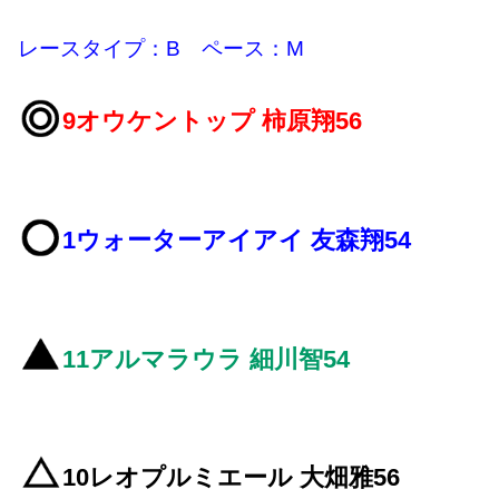
レースタイプ：B ペース：M
9オウケントップ 柿原翔56
1ウォーターアイアイ 友森翔54
11アルマラウラ 細川智54
10レオプルミエール 大畑雅56