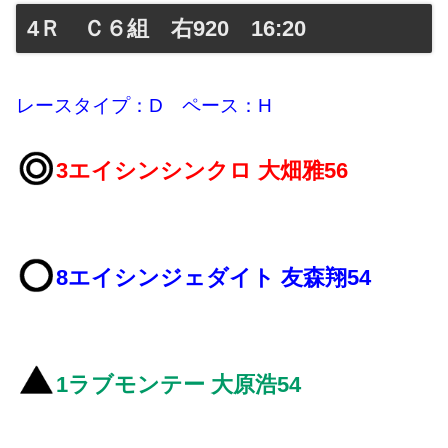
4Ｒ Ｃ６組 右920 16:20
レースタイプ：D ペース：H
3エイシンシンクロ 大畑雅56
8エイシンジェダイト 友森翔54
1ラブモンテー 大原浩54