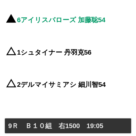
6アイリスバローズ 加藤聡54
1シュタイナー 丹羽克56
2デルマイサミアシ 細川智54
9Ｒ Ｂ１０組 右1500 19:05