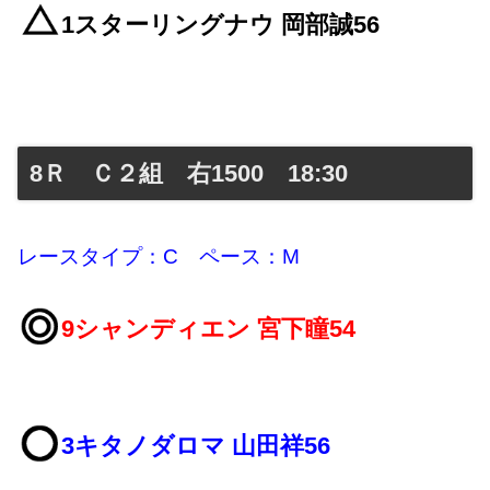
1スターリングナウ 岡部誠56
8Ｒ Ｃ２組 右1500 18:30
レースタイプ：C ペース：M
9シャンディエン 宮下瞳54
3キタノダロマ 山田祥56