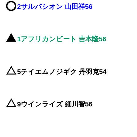
2サルバシオン 山田祥56
1アフリカンビート 吉本隆56
5テイエムノジギク 丹羽克54
9ウインライズ 細川智56