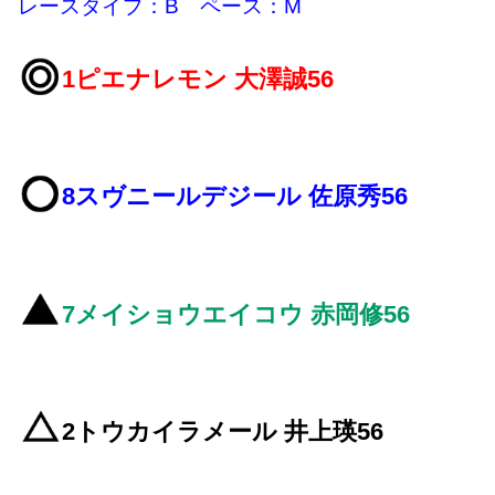
レースタイプ：B ペース：M
1ピエナレモン 大澤誠56
8スヴニールデジール 佐原秀56
7メイショウエイコウ 赤岡修56
2トウカイラメール 井上瑛56