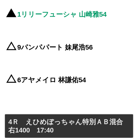
1リリーフューシャ 山崎雅54
9パンパパート 妹尾浩56
6アヤメイロ 林謙佑54
4Ｒ えひめぼっちゃん特別ＡＢ混合
右1400 17:40