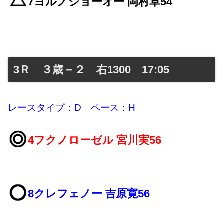
7ヨルノジョーオー 岡村卓54
3Ｒ ３歳－２ 右1300 17:05
レースタイプ：D ペース：H
4フクノローゼル 宮川実56
8クレフェノー 吉原寛56