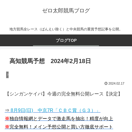
ゼロ太郎競馬ブログ
地方競馬全レース（ばんえい除く）と中央競馬の重賞予想記事を公開。
ブログTOP
高知競馬予想 2024年2月18日
地方競馬予想
2024.02.17
【シンガンケイバ】今週の完全無料公開レース【決定】
⇒
8月9日(日) 中京7R「ＣＢＣ賞（Ｇ３）」
※
独自情報網とデータで激走馬を抽出！精度が向上
※
完全無料！メイン予想公開と買い方徹底サポート