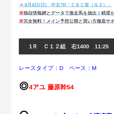
⇒
8月9日(日) 中京7R「ＣＢＣ賞（Ｇ３）」
※
独自情報網とデータで激走馬を抽出！精度
※
完全無料！メイン予想公開と買い方徹底サ
1Ｒ Ｃ１２組 右1400 11:25
レースタイプ：D ペース：M
4アユ 藤原幹54