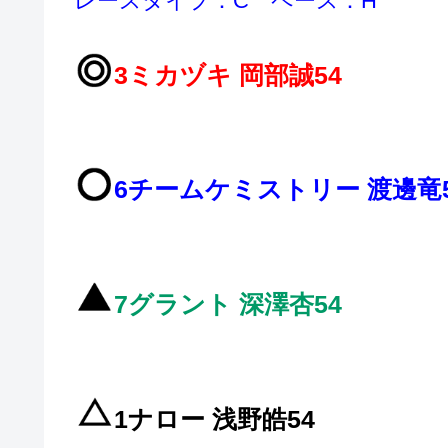
レースタイプ：C ペース：H
3ミカヅキ 岡部誠54
6チームケミストリー 渡邊竜5
7グラント 深澤杏54
1ナロー 浅野皓54