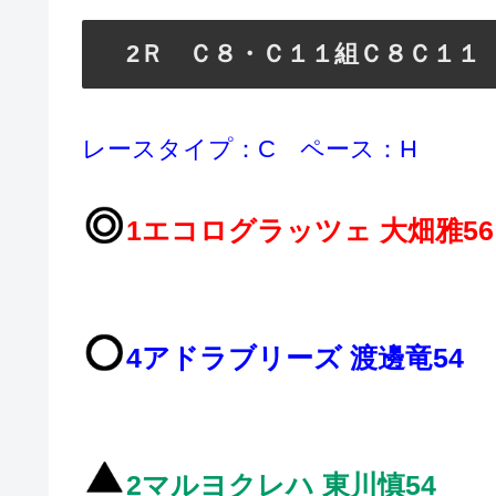
2Ｒ Ｃ８・Ｃ１１組Ｃ８Ｃ１１ 右1
レースタイプ：C ペース：H
1エコログラッツェ 大畑雅56
4アドラブリーズ 渡邊竜54
2マルヨクレハ 東川慎54